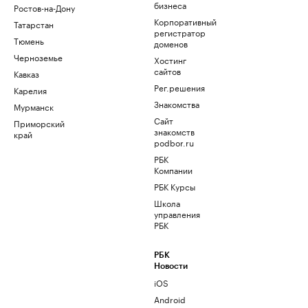
бизнеса
Ростов-на-Дону
Корпоративный
Татарстан
регистратор
Тюмень
доменов
Черноземье
Хостинг
сайтов
Кавказ
Рег.решения
Карелия
Знакомства
Мурманск
Сайт
Приморский
знакомств
край
podbor.ru
РБК
Компании
РБК Курсы
Школа
управления
РБК
РБК
Новости
iOS
Android