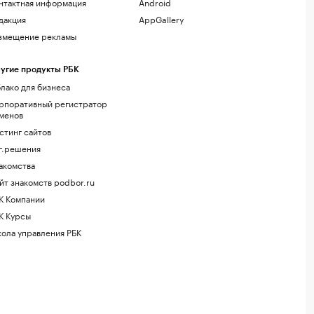
нтактная информация
Android
дакция
AppGallery
змещение рекламы
угие продукты РБК
лако для бизнеса
рпоративный регистратор
менов
стинг сайтов
г.решения
акомства
йт знакомств podbor.ru
К Компании
К Курсы
ола управления РБК