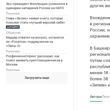
Экс-президент Финляндии усомнился в
других ви
сценарии нападения России на НАТО
Политика
Вхождение
Глава «Эксмо» назвал книгу, которая
поможет стать «лучшей версией себя»
в региона
РАДИО
России, н
Общество
охраняем
Мадьяр ответил на вопрос, останется
ли «Росатом» подрядчиком на
«Пакш-2»
В Башкир
Политика
регионал
Росфинмониторинг рассказал, как
путем со
помог выявить криптомошенников в
Москве
республик
Политика
менее 18
более 38 
Загрузить еще
«Зилим» и
Авторы
Теги