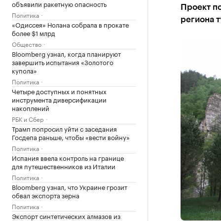
объявили ракетную опасность
Проект п
Политика
региона т
«Одиссея» Нолана собрала в прокате
более $1 млрд
Общество
Bloomberg узнал, когда планируют
завершить испытания «Золотого
купола»
Политика
Четыре доступных и понятных
инструмента диверсификации
накоплений
РБК и Сбер
Трамп попросил уйти с заседания
Госдепа раньше, чтобы «вести войну»
Политика
Испания ввела контроль на границе
для путешественников из Италии
Политика
Bloomberg узнал, что Украине грозит
обвал экспорта зерна
Политика
Экспорт синтетических алмазов из