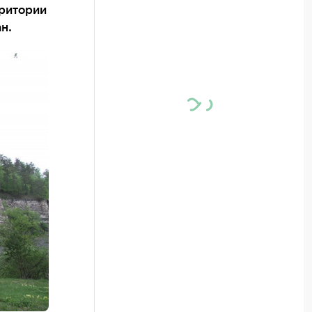
рритории
н.