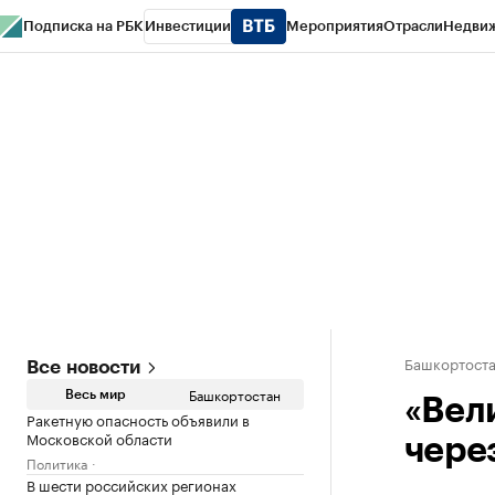
Подписка на РБК
Инвестиции
Мероприятия
Отрасли
Недви
РБК Курсы
РБК Life
Тренды
Визионеры
Национальные проекты
Горо
Спецпроекты СПб
Конференции СПб
Спецпроекты
Проверка конт
Башкортост
Все новости
Башкортостан
Весь мир
«Вел
Ракетную опасность объявили в
Московской области
чере
Политика
В шести российских регионах