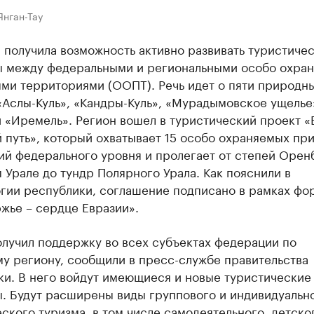
Янган-Тау
 получила возможность активно развивать туристиче
 между федеральными и региональными особо охра
ми территориями (ООПТ). Речь идет о пяти природн
«Аслы-Куль», «Кандры-Куль», «Мурадымовское ущелье
 «Иремель». Регион вошел в туристический проект «
 путь», который охватывает 15 особо охраняемых пр
ий федерального уровня и пролегает от степей Орен
Урале до тундр Полярного Урала. Как пояснили в
гии республики, соглашение подписано в рамках фо
жье – сердце Евразии».
олучил поддержку во всех субъектах федерации по
у региону, сообщили в пресс-службе правительства
ки. В него войдут имеющиеся и новые туристические
. Будут расширены виды группового и индивидуальн
ского туризма, в том числе самодеятельного, детско