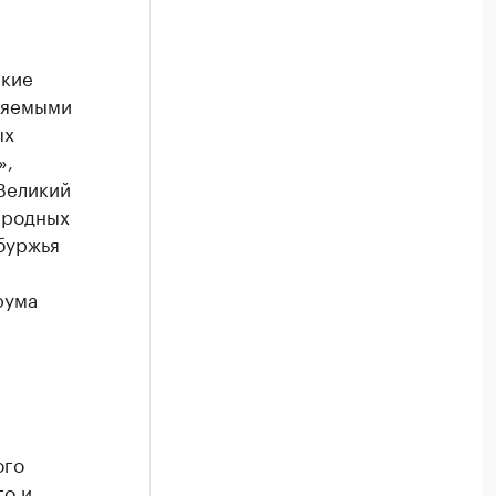
ские
няемыми
ых
»,
Великий
иродных
буржья
рума
ого
го и