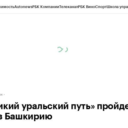
жимость
Autonews
РБК Компании
Телеканал
РБК Вино
Спорт
Школа упра
д
Стиль
Крипто
РБК Бизнес-среда
Дискуссионный клуб
Исследования
К
рагентов
Политика
Экономика
Бизнес
Технологии и медиа
Финансы
Рын
ан
икий уральский путь» пройд
з Башкирию