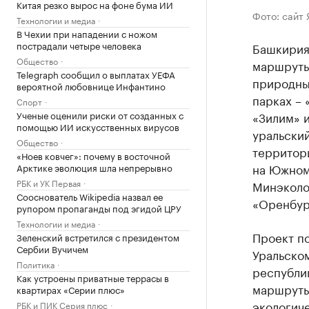
Китая резко вырос на фоне бума ИИ
Фото: сайт 
Технологии и медиа
В Чехии при нападении с ножом
пострадали четыре человека
Башкирия
Общество
маршруты
Telegraph сообщил о выплатах УЕФА
природны
вероятной любовнице Инфантино
парках – 
Спорт
Ученые оценили риски от созданных с
«Зилим» и
помощью ИИ искусственных вирусов
уральский
Общество
территор
«Ноев ковчег»: почему в восточной
на Южном 
Арктике эволюция шла непрерывно
РБК и УК Первая
Минэколо
Сооснователь Wikipedia назвал ее
«Оренбур
рупором пропаганды под эгидой ЦРУ
Технологии и медиа
Проект п
Зеленский встретился с президентом
Сербии Вучичем
Уральском
Политика
республи
Как устроены приватные террасы в
маршруты
квартирах «Серии плюс»
экологиче
РБК и ПИК Серия плюс