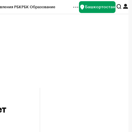
Башкортостан
вления РБК
РБК Образование
редитные рейтинги
Франшизы
Газета
ок наличной валюты
ет