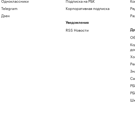
Одноклассники
Подписка на РБК
Ко
Telegram
Корпоративная подписка
Ре
Дзен
Ра
Уведомления
RSS Новости
Др
Об
Ко
до
Хо
Ре
Зн
Са
РБ
РБ
Шк