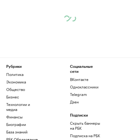
Рубрики
Социальные
сети
Политика
ВКонтакте
Экономика
Одноклассники
Общество
Telegram
Бизнес
Дзен
Технологии и
медиа
Финансы
Подписки
Скрыть баннеры
Биографии
на РБК
База знаний
Подписка на РБК
РБК Образование