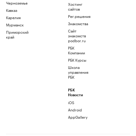
Черноземье
Хостинг
сайтов
Кавказ
Рег.решения
Карелия
Знакомства
Мурманск
Сайт
Приморский
знакомств
край
podbor.ru
РБК
Компании
РБК Курсы
Школа
управления
РБК
РБК
Новости
iOS
Android
AppGallery