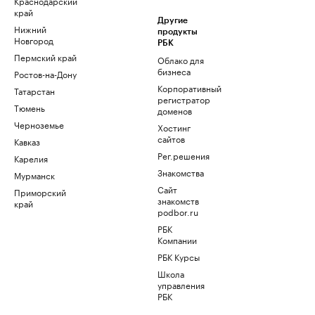
Краснодарский
край
Другие
Нижний
продукты
Новгород
РБК
Пермский край
Облако для
бизнеса
Ростов-на-Дону
Корпоративный
Татарстан
регистратор
Тюмень
доменов
Черноземье
Хостинг
сайтов
Кавказ
Рег.решения
Карелия
Знакомства
Мурманск
Сайт
Приморский
знакомств
край
podbor.ru
РБК
Компании
РБК Курсы
Школа
управления
РБК