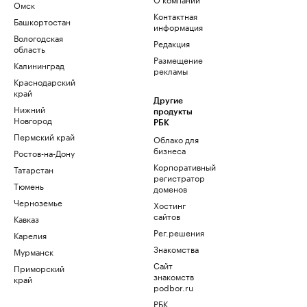
Омск
Контактная
Башкортостан
информация
Вологодская
Редакция
область
Размещение
Калининград
рекламы
Краснодарский
край
Другие
Нижний
продукты
Новгород
РБК
Пермский край
Облако для
бизнеса
Ростов-на-Дону
Корпоративный
Татарстан
регистратор
Тюмень
доменов
Черноземье
Хостинг
сайтов
Кавказ
Рег.решения
Карелия
Знакомства
Мурманск
Сайт
Приморский
знакомств
край
podbor.ru
РБК