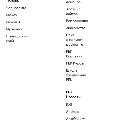
Тюмень
доменов
Черноземье
Хостинг
сайтов
Кавказ
Рег.решения
Карелия
Знакомства
Мурманск
Сайт
Приморский
знакомств
край
podbor.ru
РБК
Компании
РБК Курсы
Школа
управления
РБК
РБК
Новости
iOS
Android
AppGallery