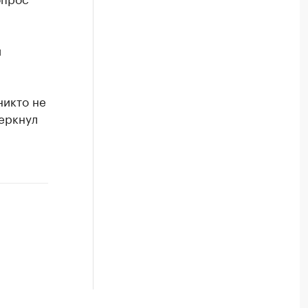
и
никто не
черкнул