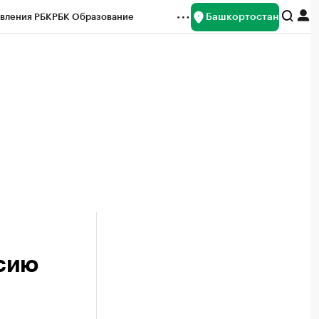
Башкортостан
вления РБК
РБК Образование
редитные рейтинги
Франшизы
Газета
ок наличной валюты
сию