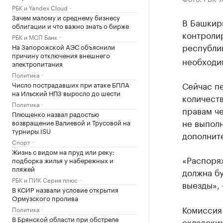
РБК и Yandex Cloud
Зачем малому и среднему бизнесу
В Башкир
облигации и что важно знать о бирже
контролир
РБК и МСП Банк
республи
На Запорожской АЭС объяснили
причину отключения внешнего
необходи
электропитания
Политика
Сейчас п
Число пострадавших при атаке БПЛА
на Ильский НПЗ выросло до шести
количеств
Политика
правам че
Плющенко назвал радостью
не выполн
возвращение Валиевой и Трусовой на
турниры ISU
дополнит
Спорт
Жизнь с видом на пруд или реку:
«Распоряж
подборка жилья у набережных и
пляжей
должна бу
РБК и ПИК Серия плюс
выезды»,
В КСИР назвали условие открытия
Ормузского пролива
Комиссия
Политика
В Брянской области при обстреле
складских