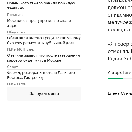
Новенького тяжело ранили пожилую
должен ре
женщину
эпидемио
Политика
Москвичей предупредили о спаде
медучреж
жары
последст
Общество
Облигации вместо кредита: как малому
бизнесу разместить публичный долг
«Я говорю
РБК и МСП Банк
отменял. 
Овечкин заявил, что после завершения
Радий Ха
карьеры будет жить в Москве
Спорт
Авторы
Теги
Фермы, рестораны и отели Дальнего
Востока. Гастрогид
РБК и РСХБ
Елена Сини
Загрузить еще