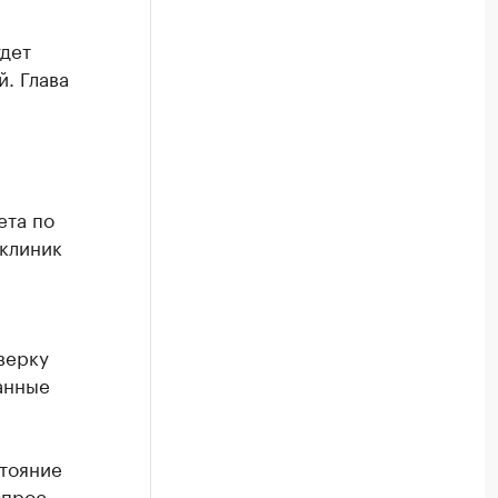
дет
. Глава
ета по
иклиник
верку
анные
тояние
опрос