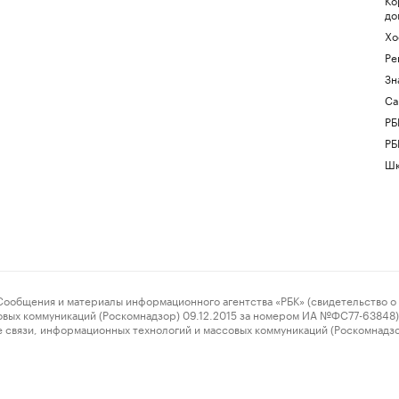
до
Хо
Ре
Зн
Са
РБ
РБ
Шк
ения и материалы информационного агентства «РБК» (свидетельство о 
овых коммуникаций (Роскомнадзор) 09.12.2015 за номером ИА №ФС77-63848) 
 связи, информационных технологий и массовых коммуникаций (Роскомнадз