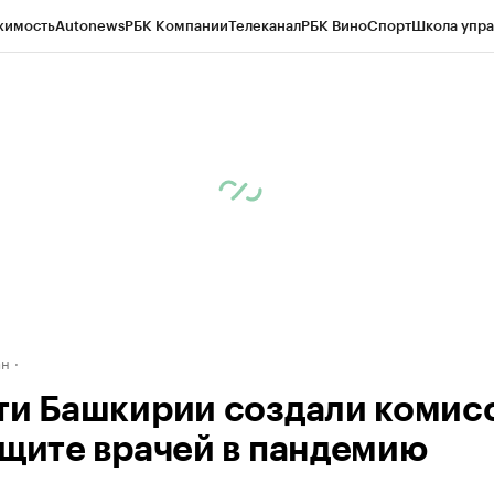
жимость
Autonews
РБК Компании
Телеканал
РБК Вино
Спорт
Школа упра
д
Стиль
Крипто
РБК Бизнес-среда
Дискуссионный клуб
Исследования
К
рагентов
Политика
Экономика
Бизнес
Технологии и медиа
Финансы
Рын
ан
ти Башкирии создали комис
ащите врачей в пандемию