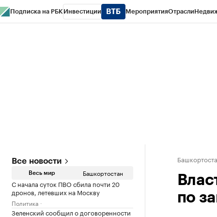
Подписка на РБК
Инвестиции
Мероприятия
Отрасли
Недви
РБК Курсы
РБК Life
Тренды
Визионеры
Национальные проекты
Горо
Спецпроекты СПб
Конференции СПб
Спецпроекты
Проверка конт
Башкортост
Все новости
Башкортостан
Весь мир
Влас
С начала суток ПВО сбила почти 20
дронов, летевших на Москву
по з
Политика
Зеленский сообщил о договоренности