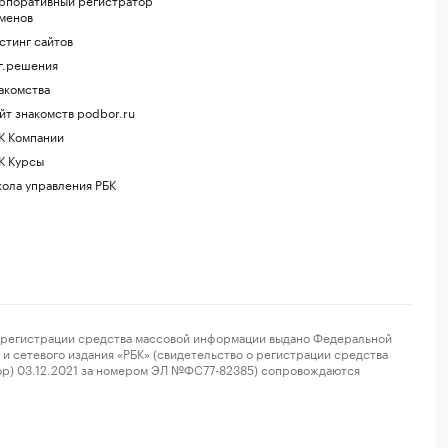
менов
стинг сайтов
г.решения
акомства
йт знакомств podbor.ru
К Компании
К Курсы
ола управления РБК
регистрации средства массовой информации выдано Федеральной
и сетевого издания «РБК» (свидетельство о регистрации средства
ор) 03.12.2021 за номером ЭЛ №ФС77-82385) сопровождаются