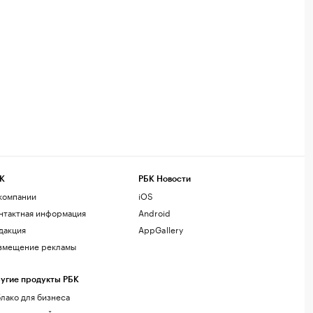
К
РБК Новости
компании
iOS
нтактная информация
Android
дакция
AppGallery
змещение рекламы
угие продукты РБК
лако для бизнеса
рпоративный регистратор