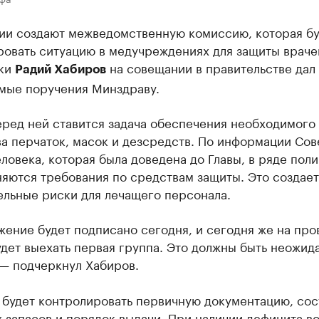
ии создают межведомственную комиссию, которая бу
овать ситуацию в медучреждениях для защиты врачей
ки
на совещании в правительстве дал
Радий Хабиров
мые поручения Минздраву.
еред ней ставится задача обеспечения необходимого
а перчаток, масок и дезсредств. По информации Сов
ловека, которая была доведена до Главы, в ряде пол
яются требования по средствам защиты. Это создает
ельные риски для лечащего персонала.
ение будет подписано сегодня, и сегодня же на про
дет выехать первая группа. Это должны быть неожид
 — подчеркнул Хабиров.
 будет контролировать первичную документацию, сос
 запасов и порядок выдачи. При наличии дефицита в