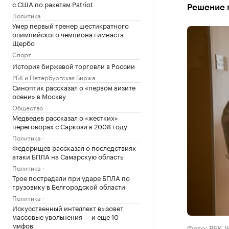
с США по ракетам Patriot
Решение 
Политика
Умер первый тренер шестикратного
олимпийского чемпиона гимнаста
Щербо
Спорт
История биржевой торговли в России
РБК и Петербургская Биржа
Синоптик рассказал о «первом визите
осени» в Москву
Общество
Медведев рассказал о «жестких»
переговорах с Саркози в 2008 году
Политика
Федорищев рассказал о последствиях
атаки БПЛА на Самарскую область
Политика
Трое пострадали при ударе БПЛА по
грузовику в Белгородской области
Политика
Искусственный интеллект вызовет
массовые увольнения — и еще 10
мифов
Фото: РБК 