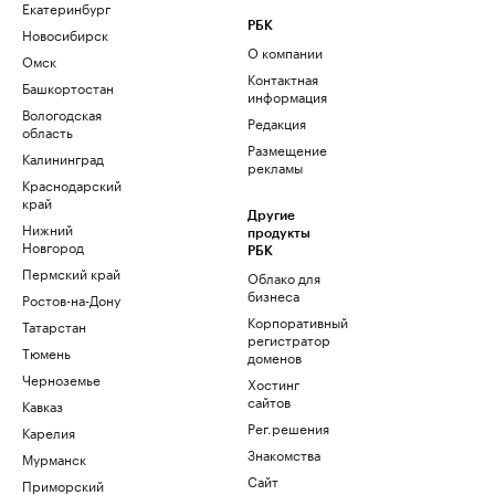
Екатеринбург
РБК
Новосибирск
О компании
Омск
Контактная
Башкортостан
информация
Вологодская
Редакция
область
Размещение
Калининград
рекламы
Краснодарский
край
Другие
Нижний
продукты
Новгород
РБК
Пермский край
Облако для
бизнеса
Ростов-на-Дону
Корпоративный
Татарстан
регистратор
Тюмень
доменов
Черноземье
Хостинг
сайтов
Кавказ
Рег.решения
Карелия
Знакомства
Мурманск
Сайт
Приморский