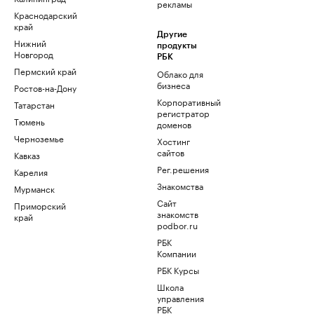
рекламы
Краснодарский
край
Другие
Нижний
продукты
Новгород
РБК
Пермский край
Облако для
бизнеса
Ростов-на-Дону
Корпоративный
Татарстан
регистратор
Тюмень
доменов
Черноземье
Хостинг
сайтов
Кавказ
Рег.решения
Карелия
Знакомства
Мурманск
Сайт
Приморский
знакомств
край
podbor.ru
РБК
Компании
РБК Курсы
Школа
управления
РБК