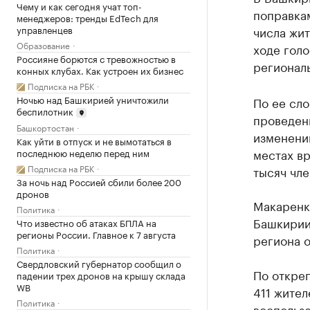
Чему и как сегодня учат топ-
поправкам
менеджеров: тренды EdTech для
управленцев
числа жит
Образование
ходе голо
Россияне борются с тревожностью в
регионал
конных клубах. Как устроен их бизнес
Подписка на РБК
Ночью над Башкирией уничтожили
По ее сло
беспилотник
проведен
Башкортостан
изменений
Как уйти в отпуск и не вымотаться в
местах в
последнюю неделю перед ним
Подписка на РБК
тысяч чле
За ночь над Россией сбили более 200
дронов
Макаренко
Политика
Башкирии 
Что известно об атаках БПЛА на
регионы России. Главное к 7 августа
региона о
Политика
Свердловский губернатор сообщил о
По откре
падении трех дронов на крышу склада
WB
411 жител
Политика
воспольз