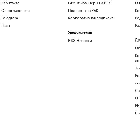
ВКонтакте
Скрыть баннеры на РБК
О 
Одноклассники
Подписка на РБК
Ко
Telegram
Корпоративная подписка
Ре
Дзен
Ра
Уведомления
RSS Новости
Др
Об
Ко
до
Хо
Ре
Зн
Са
РБ
РБ
Шк