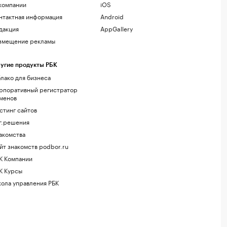
компании
iOS
нтактная информация
Android
дакция
AppGallery
змещение рекламы
угие продукты РБК
лако для бизнеса
рпоративный регистратор
менов
стинг сайтов
г.решения
акомства
йт знакомств podbor.ru
К Компании
К Курсы
ола управления РБК