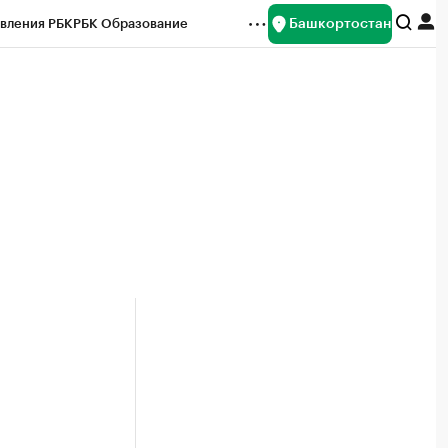
Башкортостан
вления РБК
РБК Образование
редитные рейтинги
Франшизы
Газета
ок наличной валюты