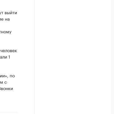
ут выйти
ие на
тному
 человек
али 1
ии», по
м с
Звонки