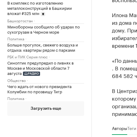
В комплекс по изготовлению
металлоконструкций в Башкирии
вложат ₽325 млн
Илона Мак
Башкортостан
из дома п
Минобороны сообщило об ударах по
дому. При
сухогрузам в Черном море
избирател
Политика
времени 1
Больше прогулок, свежего воздуха и
отдыха: квартиры рядом с парками
РБК и ПИК Серия плюс
«По данн
Синоптик предупредил о ливнях в
. В помещ
Москве и Московской области 7
августа
684 582 ч
РАДИО
Общество
Чего ждать от нового президента
В Центри
Колумбии по прозвищу Тигр
которому 
Политика
организа
Загрузить еще
принимают
Авторы
Теги