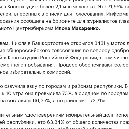
 в Конституцию более 2,1 млн человека. Это 71,55% о
елей, внесенных в списки для голосования. Информа
сования сообщила на брифинге для журналистов глав
ьного Центризбиркома
Илона Макаренко.
вам, 1 июля в Башкортостане открылся 3431 участок 
ия общероссийского голосования по вопросу одобр
 в Конституцию Российской Федерации, в том числе 
ременного пребывания. Процесс обеспечивают более
нов избирательных комиссий.
 озвучила явку по городам и районам республики. В
к 10 утра она превысила 73%, в среднем по городам
на составила 66,35%, а по районам – 72,71%.
пительным удостоверениям избирательный долг испо
ей республики, это 63,34% от общего количества гра
овавшихся механизмом «Мобильный избиратель».