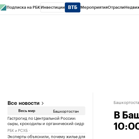
Подписка на РБК
Инвестиции
Мероприятия
Отрасли
Недви
РБК Курсы
РБК Life
Тренды
Визионеры
Национальные проекты
Горо
Спецпроекты СПб
Конференции СПб
Спецпроекты
Проверка конт
Башкортост
Все новости
Башкортостан
Весь мир
В Ба
Гастрогид по Центральной России:
сыры, крокодилы и органический сидр
10:0
РБК и РСХБ
Эксперты объяснили, почему жилье для