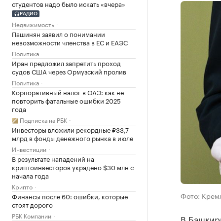
студентов надо было искать «вчера»
РАДИО
Недвижимость
Пашинян заявил о понимании
невозможности членства в ЕС и ЕАЭС
Политика
Иран предложил запретить проход
судов США через Ормузский пролив
Политика
Корпоративный налог в ОАЭ: как не
повторить фатальные ошибки 2025
года
Подписка на РБК
Инвесторы вложили рекордные ₽33,7
млрд в фонды денежного рынка в июле
Инвестиции
В результате нападений на
криптоинвесторов украдено $30 млн с
начала года
Крипто
Фото: Крем
Финансы после 60: ошибки, которые
стоят дорого
РБК Компании
В Башкири