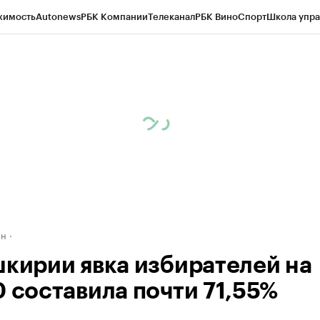
жимость
Autonews
РБК Компании
Телеканал
РБК Вино
Спорт
Школа упра
д
Стиль
Крипто
РБК Бизнес-среда
Дискуссионный клуб
Исследования
К
рагентов
Политика
Экономика
Бизнес
Технологии и медиа
Финансы
Рын
ан
шкирии явка избирателей на
0 составила почти 71,55%