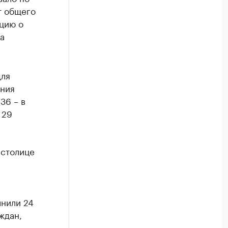
т общего
цию о
а
для
ения
36 – в
 29
 столице
лнили 24
ждан,