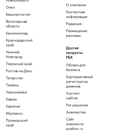
О компании
Омск
Контактная
Башкортостан
информация
Вологодская
Редакция
область
Размещение
Калининград
рекламы
Краснодарский
край
Другие
Нижний
продукты
Новгород
РБК
Пермский край
Облако для
бизнеса
Ростов-на-Дону
Корпоративный
Татарстан
регистратор
Тюмень
доменов
Черноземье
Хостинг
сайтов
Кавказ
Рег.решения
Карелия
Знакомства
Мурманск
Сайт
Приморский
знакомств
край
podbor.ru