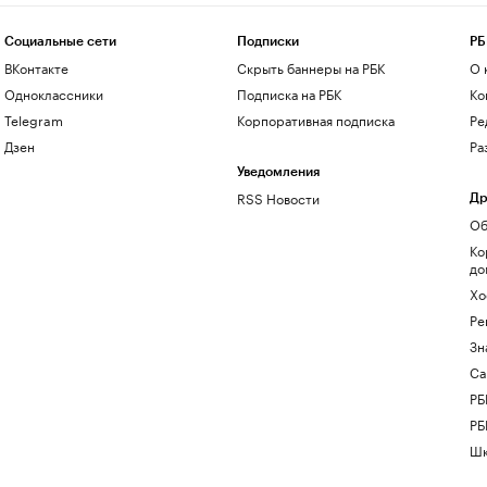
Социальные сети
Подписки
РБ
ВКонтакте
Скрыть баннеры на РБК
О 
Одноклассники
Подписка на РБК
Ко
Telegram
Корпоративная подписка
Ре
Дзен
Ра
Уведомления
RSS Новости
Др
Об
Ко
до
Хо
Ре
Зн
Са
РБ
РБ
Шк