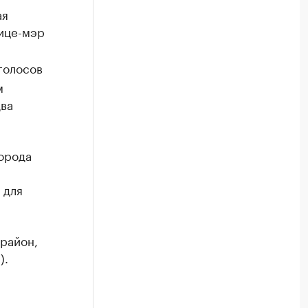
ая
ице-мэр
голосов
м
два
орода
 для
район,
).