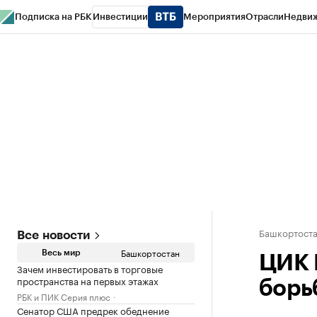
Подписка на РБК
Инвестиции
Мероприятия
Отрасли
Недви
РБК Курсы
РБК Life
Тренды
Визионеры
Национальные проекты
Горо
Спецпроекты СПб
Конференции СПб
Спецпроекты
Проверка конт
Башкортост
Все новости
Башкортостан
Весь мир
ЦИК 
Зачем инвестировать в торговые
пространства на первых этажах
борь
РБК и ПИК Серия плюс
Сенатор США предрек обеднение