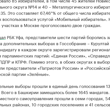
вало 85 избирателей, в том числе 45 жителей Новик
ьного округа №14 и 40 – Металлургического избира
35. Это составляет 67,46 % от общего числа избират
 воспользоваться услугой «Мобильный избиратель». 
участках в Москве проголосовало двое граждан.
щал
РБК Уфа, представители шести партий боролись з
а дополнительных выборах в Госсобрание – Курултай 
андидату в каждом округе зарегистрировали региона
 парламентских партий: «Единая Россия», «Справедл
ЛДПР и КПРФ. Помимо этого, в обоих округах в выбор
али представители «Патриотов России» и «Российско
еской партии «Зелёные».
ельные выборы прошли в единый день голосования 1
. Всего в Башкирии замещалось более 1645 мандатов
 местного самоуправления прошли в семи городах, 5
ьных районах, 10 городских поселениях и 41 сельсов