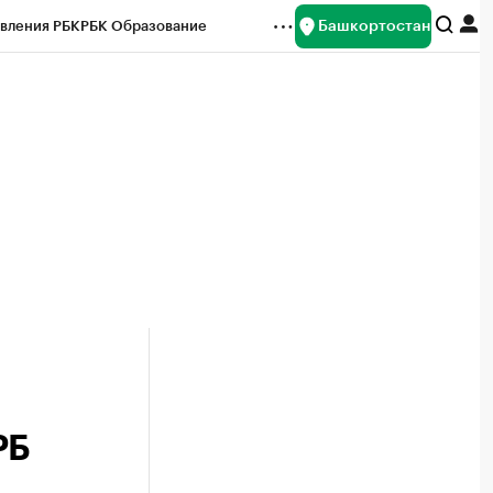
Башкортостан
вления РБК
РБК Образование
редитные рейтинги
Франшизы
Газета
ок наличной валюты
РБ