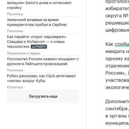
проголосо
жильцом» Белого дома и остановил
избирател
стройку
Политика
округа № 
Зеленский впервые за время
решивших
президентства прибыл в Сербию
цифровых 
Политика
Как перейти «порог недоверия»:
Слащева и Wylsacom — о новых
Как
сооб
технологиях
РАДИО
мандата н
Технологии и медиа
одному к
Посольство России назвало инцидент с
дроном в Лейпциге провокацией
отделения
Политика
Россия», 
Рубио рассказал, как США затягивают
участвов
«петлю» вокруг Кубы
экологич
Политика
Загрузить еще
Дополнит
сентября
в органы
муниципал