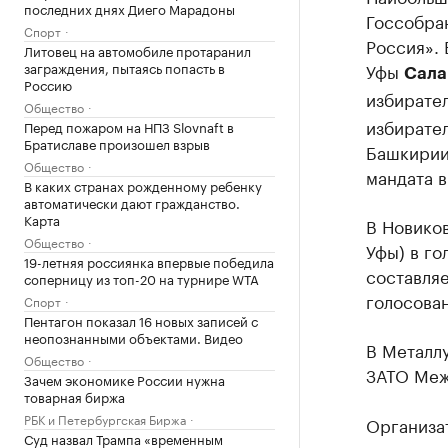
последних днях Диего Марадоны
Госсобра
Спорт
Россия».
Литовец на автомобиле протаранил
заграждения, пытаясь попасть в
Уфы
Сала
Россию
избирате
Общество
избирате
Перед пожаром на НПЗ Slovnaft в
Братиславе произошел взрыв
Башкирии.
Общество
мандата в
В каких странах рожденному ребенку
автоматически дают гражданство.
Карта
В Новико
Общество
Уфы) в го
19-летняя россиянка впервые победила
составляе
соперницу из топ-20 на турнире WTA
голосован
Спорт
Пентагон показал 16 новых записей с
неопознанными объектами. Видео
В Металл
Общество
ЗАТО Межг
Зачем экономике России нужна
товарная биржа
РБК и Петербургская Биржа
Организа
Суд назвал Трампа «временным