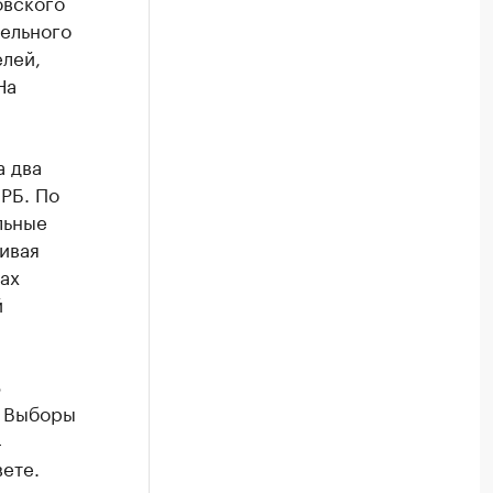
овского
тельного
елей,
На
а два
РБ. По
льные
ивая
ах
й
3
. Выборы
4
ете.