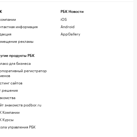
К
РБК Новости
компании
iOS
нтактная информация
Android
дакция
AppGallery
змещение рекламы
угие продукты РБК
лако для бизнеса
рпоративный регистратор
менов
стинг сайтов
г.решения
акомства
йт знакомств podbor.ru
К Компании
К Курсы
ола управления РБК