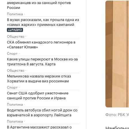
американцев из-за санкций против
России
Политика
В вузах рассказали, как прошла одна из
«самых жарких» приемных кампаний
РАДИО
Общество
СКА обменял канадского легионера в
«Салават Юлаев»
Спорт
Какие улицы перекроют в Москве из-за
триатлона 8 августа. Карта
Общество
Мельникова назвала мерзким отказ
Хорватии в выдаче виз россиянам
Спорт
Сенат США одобрил ужесточение
санкций против России и Ирана
Политика
Водитель автобуса сбил ногой дрон со
Фото: РБК 
взрывчаткой в аэропорту Лейпцига
Политика
В Аргентине массажист рассказал о
Наибольш