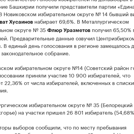
ние Башкирии получили представители партии «Един
 В Новиковском избирательном округе № 14 бывший в
набирает 69,6%. В Металлургическом
ват Хусаинов
льном округе № 35
получил 65,50% 
Флюр Уразметов
лей. Предварительные данные озвучил Центризбирко
 В единый день голосования в регионе замещалось 
 законодательное собрание.
вском избирательном округе №14 (Советский район г
лосовании приняли участие 10 900 избирателей, что
т 22,36% от числа избирателей, включенных в списки
ия.
ургическом избирательном округе № 35 (Белорецкий 
орье) на участки пришел 26 801 избиратель (54,68%
торы выборов сообщили, что по месту пребывания