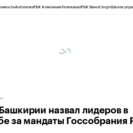
жимость
Autonews
РБК Компании
Телеканал
РБК Вино
Спорт
Школа упра
д
Стиль
Крипто
РБК Бизнес-среда
Дискуссионный клуб
Исследования
К
рагентов
Политика
Экономика
Бизнес
Технологии и медиа
Финансы
Рын
ан
Башкирии назвал лидеров в
бе за мандаты Госсобрания 