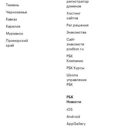
регистратор
Тюмень
доменов
Черноземье
Хостинг
сайтов
Кавказ
Рег.решения
Карелия
Знакомства
Мурманск
Сайт
Приморский
знакомств
край
podbor.ru
РБК
Компании
РБК Курсы
Школа
управления
РБК
РБК
Новости
iOS
Android
AppGallery