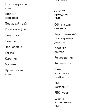
Краснодарский
край
Другие
Нижний
продукты
Новгород
РБК
Пермский край
Облако для
бизнеса
Ростов-на-Дону
Корпоративный
Татарстан
регистратор
Тюмень
доменов
Черноземье
Хостинг
сайтов
Кавказ
Рег.решения
Карелия
Знакомства
Мурманск
Сайт
Приморский
знакомств
край
podbor.ru
РБК
Компании
РБК Курсы
Школа
управления
РБК