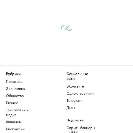
Рубрики
Социальные
сети
Политика
ВКонтакте
Экономика
Одноклассники
Общество
Telegram
Бизнес
Дзен
Технологии и
медиа
Финансы
Подписки
Скрыть баннеры
Биографии
на РБК