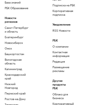
База знаний
Подписка на РБК
РБК Образование
Корпоративная
подписка
Новости
регионов
Уведомления
Санкт-Петербург
RSS Новости
и область
Екатеринбург
РБК
Новосибирск
О компании
Омск
Контактная
Башкортостан
информация
Вологодская
Редакция
область
Размещение
Калининград
рекламы
Краснодарский
край
Другие
Нижний
продукты
Новгород
РБК
Пермский край
Облако для
бизнеса
Ростов-на-Дону
Корпоративный
Татарстан