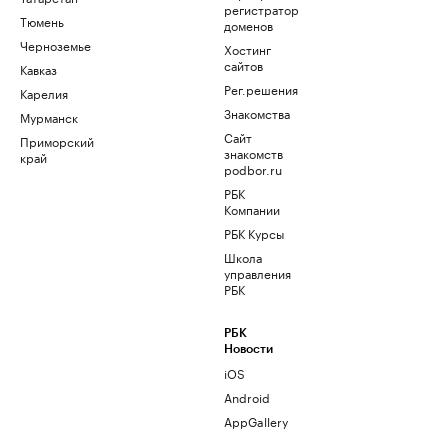
регистратор
Тюмень
доменов
Черноземье
Хостинг
сайтов
Кавказ
Рег.решения
Карелия
Знакомства
Мурманск
Сайт
Приморский
знакомств
край
podbor.ru
РБК
Компании
РБК Курсы
Школа
управления
РБК
РБК
Новости
iOS
Android
AppGallery