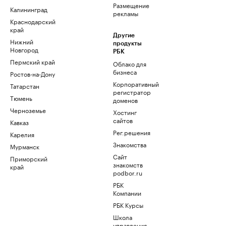
Размещение
Калининград
рекламы
Краснодарский
край
Другие
Нижний
продукты
Новгород
РБК
Пермский край
Облако для
бизнеса
Ростов-на-Дону
Корпоративный
Татарстан
регистратор
Тюмень
доменов
Черноземье
Хостинг
сайтов
Кавказ
Рег.решения
Карелия
Знакомства
Мурманск
Сайт
Приморский
знакомств
край
podbor.ru
РБК
Компании
РБК Курсы
Школа
управления