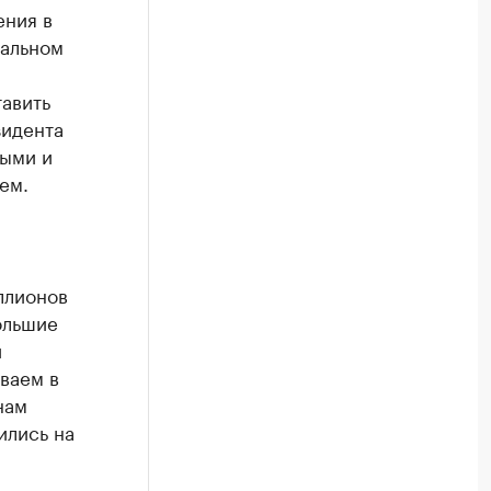
ения в
иальном
тавить
зидента
выми и
ем.
ллионов
ольшие
й
ваем в
нам
ились на