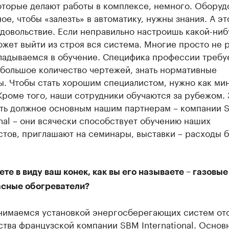
оторые делают работы в комплексе, немного. Оборуд
ое, чтобы «залезть» в автоматику, нужны знания. А эт
довольствие. Если неправильно настроишь какой-ниб
ожет выйти из строя вся система. Многие просто не 
ладываемся в обучение. Специфика профессии требу
 большое количество чертежей, знать нормативные
ы. Чтобы стать хорошим специалистом, нужно как ми
 Кроме того, наши сотрудники обучаются за рубежом.
ать должное основным нашим партнерам – компании 
onal – они всячески способствует обучению наших
тов, приглашают на семинары, выставки – расходы б
те в виду ваш конек, как вы его называете – газовые
сные обогреватели?
анимаемся установкой энергосберегающих систем от
тва французской компании SBM International. Основ