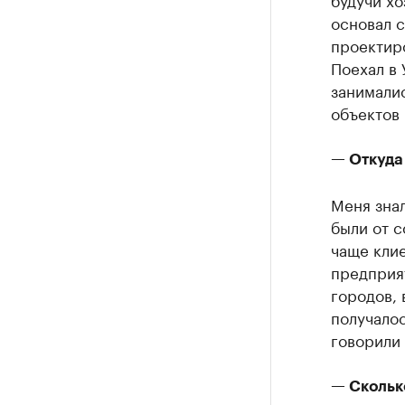
основал с
проектиро
Поехал в 
занимали
объектов 
— Откуда
Меня знал
были от с
чаще кли
предприят
городов, 
получалос
говорили 
— Сколько