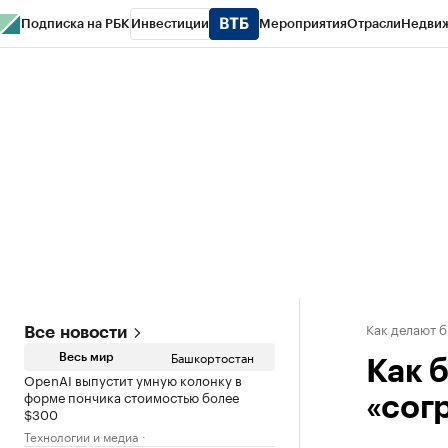
Подписка на РБК
Инвестиции
Мероприятия
Отрасли
Недви
РБК Курсы
РБК Life
Тренды
Визионеры
Национальные проекты
Горо
Спецпроекты СПб
Конференции СПб
Спецпроекты
Проверка конт
Как делают 
Все новости
Башкортостан
Весь мир
Как 
OpenAI выпустит умную колонку в
форме пончика стоимостью более
«согр
$300
Технологии и медиа