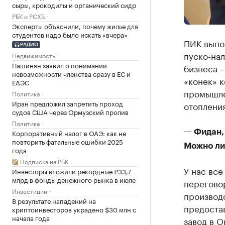
сыры, крокодилы и органический сидр
РБК и РСХБ
Эксперты объяснили, почему жилье для
студентов надо было искать «вчера»
ПИК выпол
РАДИО
пуско-на
Недвижимость
Пашинян заявил о понимании
бизнеса –
невозможности членства сразу в ЕС и
«конек» к
ЕАЭС
промышле
Политика
Иран предложил запретить проход
отопления
судов США через Ормузский пролив
Политика
Корпоративный налог в ОАЭ: как не
— Фидан, 
повторить фатальные ошибки 2025
Можно ли 
года
Подписка на РБК
У нас все
Инвесторы вложили рекордные ₽33,7
млрд в фонды денежного рынка в июле
переговор
Инвестиции
производ
В результате нападений на
предоста
криптоинвесторов украдено $30 млн с
начала года
завод в О