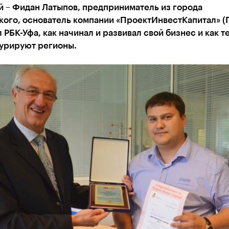
й – Фидан Латыпов, предприниматель из города
кого, основатель компании «ПроектИнвестКапитал» (
 РБК-Уфа, как начинал и развивал свой бизнес и как т
курируют регионы.