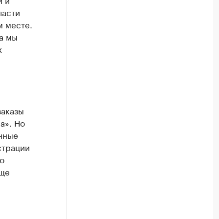
ласти
м месте.
а мы
х
заказы
а». Но
нные
страции
о
аще