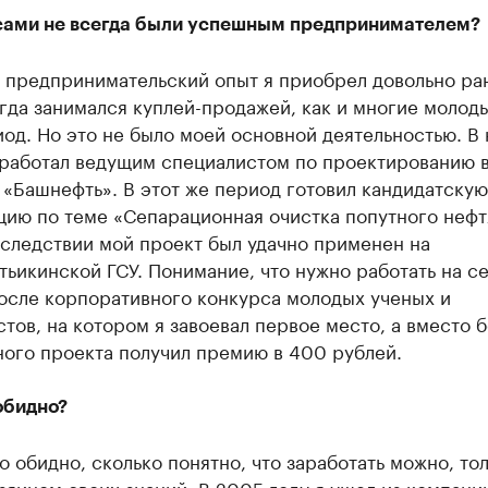
сами не всегда были успешным предпринимателем?
й предпринимательский опыт я приобрел довольно ра
огда занимался куплей-продажей, как и многие молод
иод. Но это не было моей основной деятельностью. В 
 работал ведущим специалистом по проектированию 
«​Башнефть». В этот же период готовил кандидатскую
цию по теме «Сепарационная очистка попутного нефт
оследствии мой проект был удачно применен на
ьикинской ГСУ. Понимание, что нужно работать на се
осле корпоративного конкурса молодых ученых и
тов, на котором я завоевал первое место, а вместо 
ного проекта получил премию в 400 рублей.
обидно?
о обидно, сколько понятно, что заработать можно, то
зяином своих знаний. В 2005 году я ушел из компани