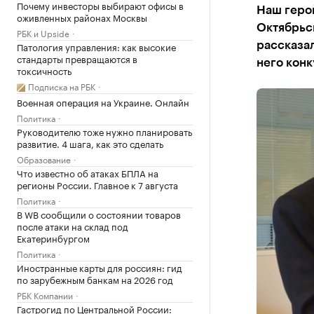
Почему инвесторы выбирают офисы в
Наш геро
оживленных районах Москвы
Октябрьс
РБК и Upside
Патология управления: как высокие
рассказал
стандарты превращаются в
него кон
токсичность
Подписка на РБК
Военная операция на Украине. Онлайн
Политика
Руководителю тоже нужно планировать
развитие. 4 шага, как это сделать
Образование
Что известно об атаках БПЛА на
регионы России. Главное к 7 августа
Политика
В WB сообщили о состоянии товаров
после атаки на склад под
Екатеринбургом
Политика
Иностранные карты для россиян: гид
по зарубежным банкам на 2026 год
РБК Компании
Гастрогид по Центральной России: