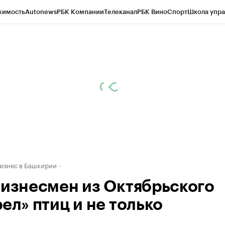
жимость
Autonews
РБК Компании
Телеканал
РБК Вино
Спорт
Школа упра
д
Стиль
Крипто
РБК Бизнес-среда
Дискуссионный клуб
Исследования
К
рагентов
Политика
Экономика
Бизнес
Технологии и медиа
Финансы
Рын
бизнес в Башкирии
бизнесмен из Октябрьского
ел» птиц и не только