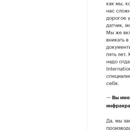
как мы, к
нас сложн
дорогое у
датчик, м
Мы же вк
вникать в
документ
пять лет.
надо отд
Internati
специалис
себя.
— Вы имее
инфракра
Да, мы з
производс