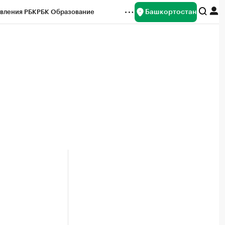
Башкортостан
вления РБК
РБК Образование
редитные рейтинги
Франшизы
Газета
ок наличной валюты