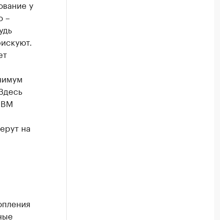
ование у
о –
удь
рискуют.
ет
нимум
 Здесь
SBM
ерут на
опления
ные