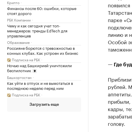
Крипто
появился
Финансы после 60: ошибки, которые
Татарста
стоят дорого
парке «Си
РБК Компании
Чему и как сегодня учат топ-
подключен
менеджеров: тренды EdTech для
линию и н
управленцев
Особой э
Образование
Россияне борются с тревожностью в
таможенн
конных клубах. Как устроен их бизнес
Подписка на РБК
Ночью над Башкирией уничтожили
— Где буд
беспилотник
Башкортостан
Приблизи
Как уйти в отпуск и не вымотаться в
рублей. М
последнюю неделю перед ним
аппетиты.
Подписка на РБК
прибыли, 
Загрузить еще
кадры, те
зарабатыв
голову.