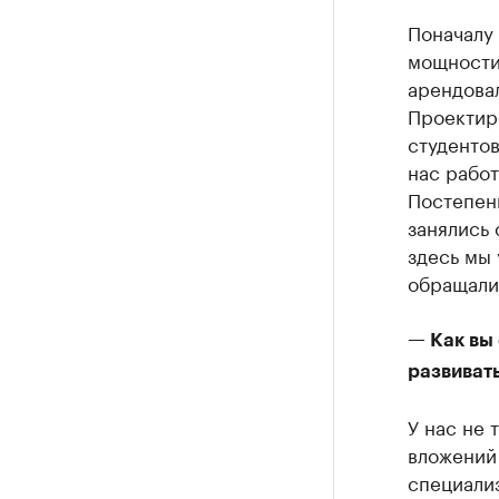
Поначалу
мощности
арендовал
Проектир
студентов
нас работ
Постепен
занялись
здесь мы 
обращали
— Как вы 
развиват
У нас не 
вложений 
специализ