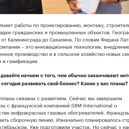
няет работы по проектированию, монтажу, строител
ладке гражданских и промышленных объектов. Геогр
 от Калининграда до Сахалина. По словам Фидана Лат
омпании – это инновационные технологии, внедрение
нное производство и в сельское хозяйство новых си
 и газификации.
давайте начнем с того, чем обычно заканчивают инт
сегодня развивать свой бизнес? Какие у вас планы?
 планы связаны с развитием. Сейчас мы завершили
ы с французской компанией SBM International о
стве инфракрасных газовых обогревателей. Француз
вить сборочную линию. Изначально планировалось ст
ктябрьском. Уже подготовили участок. Но сейчас у на