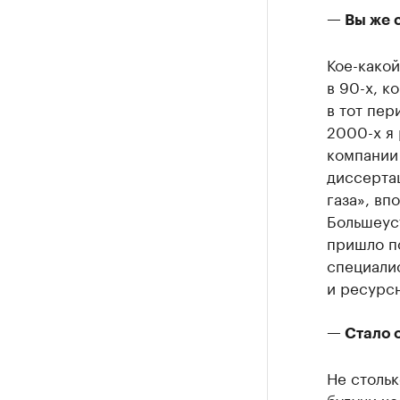
— Вы же 
Кое-како
в 90-х, к
в тот пер
2000-х я
компании 
диссерта
газа», вп
Большеуст
пришло п
специалис
и ресурс
— Стало 
Не стольк
будучи хо