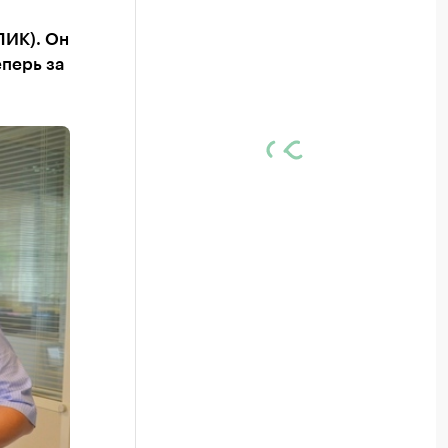
ПИК). Он
еперь за