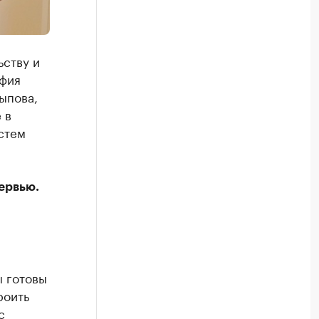
ьству и
афия
ыпова,
 в
стем
ервью.
ы готовы
роить
с