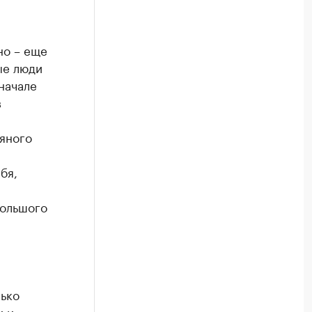
но – еще
ые люди
начале
в
яного
бя,
большого
лько
и и