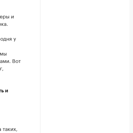
еры и
ка.
одня у
 мы
ами. Вот
г,
ь и
 таких,