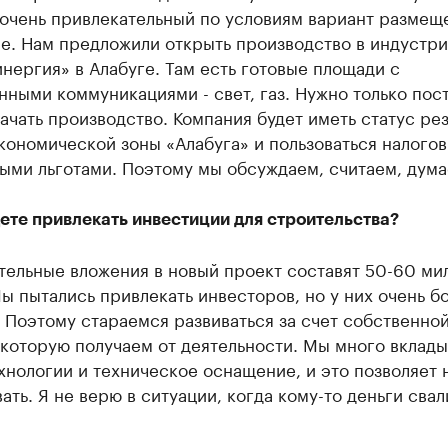
 очень привлекательный по условиям вариант размещ
не. Нам предложили открыть производство в индустр
нергия» в Алабуге. Там есть готовые площади с
ными коммуникациями - свет, газ. Нужно только пос
ачать производство. Компания будет иметь статус ре
кономической зоны «Алабуга» и пользоваться налого
ыми льготами. Поэтому мы обсуждаем, считаем, дума
ете привлекать инвестиции для строительства?
тельные вложения в новый проект составят 50-60 ми
ы пытались привлекать инвесторов, но у них очень б
 Поэтому стараемся развиваться за счет собственно
которую получаем от деятельности. Мы много вклады
хнологии и техническое оснащение, и это позволяет 
ать. Я не верю в ситуации, когда кому-то деньги свал