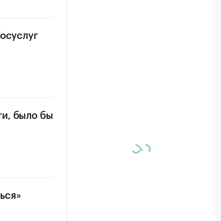
Госуслуг
и, было бы
ься»