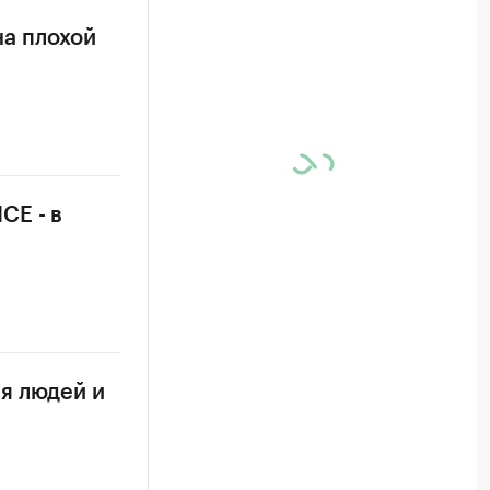
на плохой
CE - в
я людей и