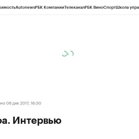
жимость
Autonews
РБК Компании
Телеканал
РБК Вино
Спорт
Школа упра
д
Стиль
Крипто
РБК Бизнес-среда
Дискуссионный клуб
Исследования
К
рагентов
Политика
Экономика
Бизнес
Технологии и медиа
Финансы
Рын
о 06 дек 2017, 16:30
фа. Интервью