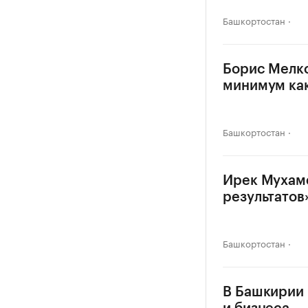
Башкортостан
Борис Мелко
минимум как
Башкортостан
Ирек Мухаме
результатов
Башкортостан
В Башкирии 