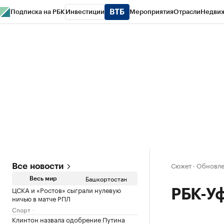
Подписка на РБК
Инвестиции
Мероприятия
Отрасли
Недви
РБК Курсы
РБК Life
Тренды
Визионеры
Национальные проекты
Горо
Спецпроекты СПб
Конференции СПб
Спецпроекты
Проверка конт
Сюжет
·
Обновлен
Все новости
Башкортостан
Весь мир
ЦСКА и «Ростов» сыграли нулевую
РБК-У
ничью в матче РПЛ
Спорт
Клинтон назвала одобрение Путина