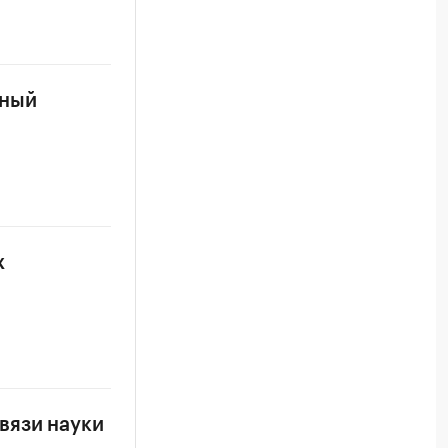
чный
х
вязи науки