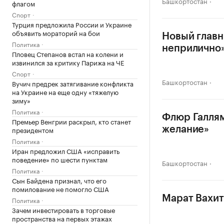
Башкортостан
флагом
Спорт
Турция предложила России и Украине
объявить мораторий на бои
Новый главн
Политика
неприлично
Пловец Степанов встал на колени и
извинился за критику Парижа на ЧЕ
Спорт
Башкортостан
Вучич предрек затягивание конфликта
на Украине на еще одну «тяжелую
зиму»
Политика
Флюр Галлям
Премьер Венгрии раскрыл, кто станет
президентом
желание»
Политика
Иран предложил США «исправить
поведение» по шести пунктам
Башкортостан
Политика
Сын Байдена признал, что его
помилование не помогло США
Марат Вахит
Политика
Зачем инвестировать в торговые
пространства на первых этажах