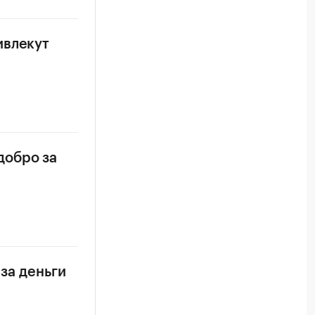
ивлекут
добро за
 за деньги