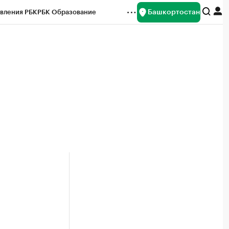
Башкортостан
вления РБК
РБК Образование
редитные рейтинги
Франшизы
Газета
ок наличной валюты