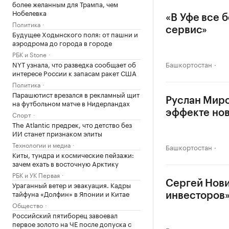
более желанным для Трампа, чем
Нобелевка
«В Уфе все б
Политика
сервис»
Будущее Ходынского поля: от пашни и
аэродрома до города в городе
РБК и Stone
NYT узнала, что разведка сообщает об
Башкортостан
интересе России к запасам ракет США
Политика
Парашютист врезался в рекламный щит
Руслан Мирс
на футбольном матче в Нидерландах
эффекте но
Спорт
The Atlantic предрек, что детство без
ИИ станет признаком элиты
Технологии и медиа
Башкортостан
Киты, тундра и космические пейзажи:
зачем ехать в восточную Арктику
РБК и УК Первая
Сергей Нови
Ураганный ветер и эвакуация. Кадры
тайфуна «Долфин» в Японии и Китае
инвесторов
Общество
Российский пятиборец завоевал
первое золото на ЧЕ после допуска с