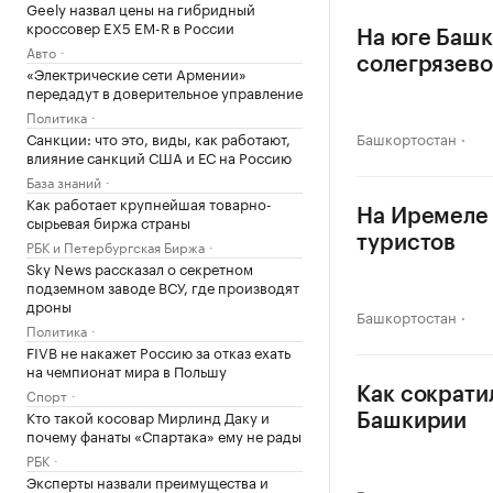
Geely назвал цены на гибридный
кроссовер EX5 EM-R в России
На юге Башк
Авто
солегрязево
«Электрические сети Армении»
передадут в доверительное управление
Политика
Санкции: что это, виды, как работают,
Башкортостан
влияние санкций США и ЕС на Россию
База знаний
Как работает крупнейшая товарно-
На Иремеле 
сырьевая биржа страны
туристов
РБК и Петербургская Биржа
Sky News рассказал о секретном
подземном заводе ВСУ, где производят
дроны
Башкортостан
Политика
FIVB не накажет Россию за отказ ехать
на чемпионат мира в Польшу
Спорт
Как сократи
Кто такой косовар Мирлинд Даку и
Башкирии
почему фанаты «Спартака» ему не рады
РБК
Эксперты назвали преимущества и