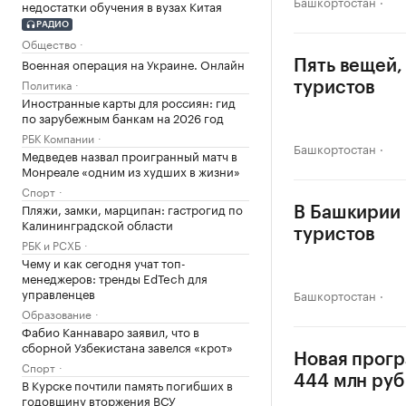
Башкортостан
недостатки обучения в вузах Китая
РАДИО
Общество
Военная операция на Украине. Онлайн
Пять вещей,
Политика
туристов
Иностранные карты для россиян: гид
по зарубежным банкам на 2026 год
РБК Компании
Башкортостан
Медведев назвал проигранный матч в
Монреале «одним из худших в жизни»
Спорт
Пляжи, замки, марципан: гастрогид по
В Башкирии 
Калининградской области
туристов
РБК и РСХБ
Чему и как сегодня учат топ-
менеджеров: тренды EdTech для
управленцев
Башкортостан
Образование
Фабио Каннаваро заявил, что в
сборной Узбекистана завелся «крот»
Новая прогр
Спорт
444 млн руб
В Курске почтили память погибших в
годовщину вторжения ВСУ