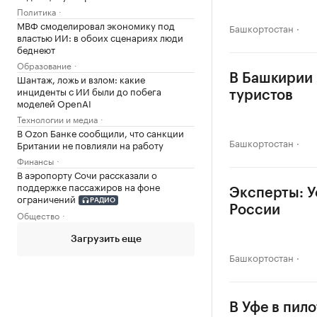
Политика
МВФ смоделировал экономику под
Башкортостан
властью ИИ: в обоих сценариях люди
беднеют
Образование
Шантаж, ложь и взлом: какие
В Башкирии 
инциденты с ИИ были до побега
туристов
моделей OpenAI
Технологии и медиа
В Ozon Банке сообщили, что санкции
Башкортостан
Британии не повлияли на работу
Финансы
В аэропорту Сочи рассказали о
поддержке пассажиров на фоне
Эксперты: У
ограничений
РАДИО
России
Общество
Загрузить еще
Башкортостан
В Уфе в пил