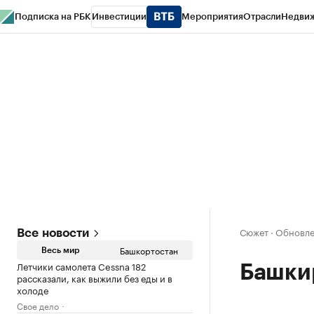
Подписка на РБК
Инвестиции
Мероприятия
Отрасли
Недви
РБК Курсы
РБК Life
Тренды
Визионеры
Национальные проекты
Горо
Спецпроекты СПб
Конференции СПб
Спецпроекты
Проверка конт
Сюжет
·
Обновлен
Все новости
Башкортостан
Весь мир
Летчики самолета Cessna 182
Башкир
рассказали, как выжили без еды и в
холоде
Свое дело