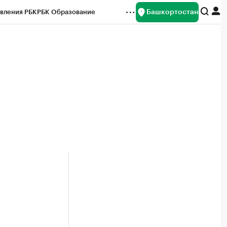
Башкортостан
вления РБК
РБК Образование
редитные рейтинги
Франшизы
Газета
ок наличной валюты