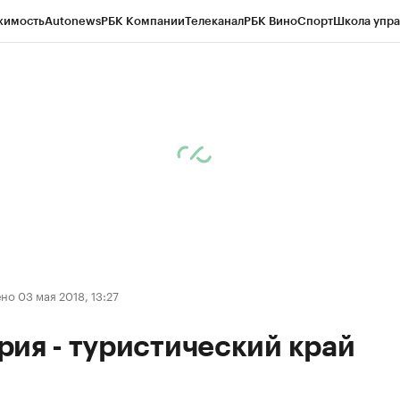
жимость
Autonews
РБК Компании
Телеканал
РБК Вино
Спорт
Школа упра
д
Стиль
Крипто
РБК Бизнес-среда
Дискуссионный клуб
Исследования
К
рагентов
Политика
Экономика
Бизнес
Технологии и медиа
Финансы
Рын
о 03 мая 2018, 13:27
ия - туристический край