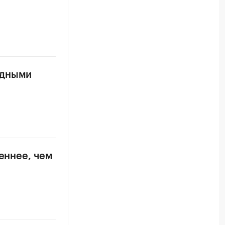
одными
еннее, чем