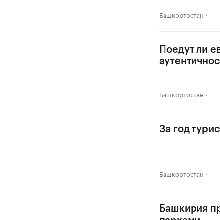
Башкортостан
Поедут ли е
аутентично
Башкортостан
За год тури
Башкортостан
Башкирия пр