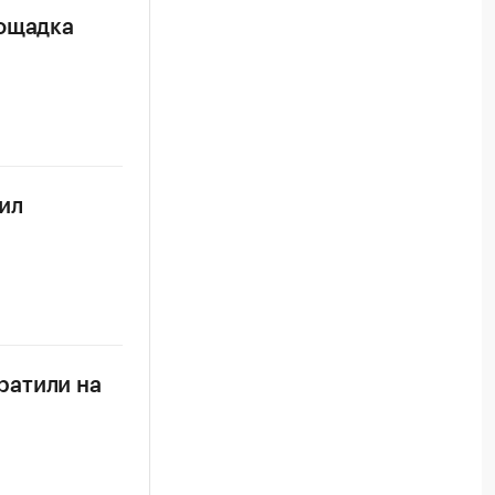
лощадка
ил
ратили на