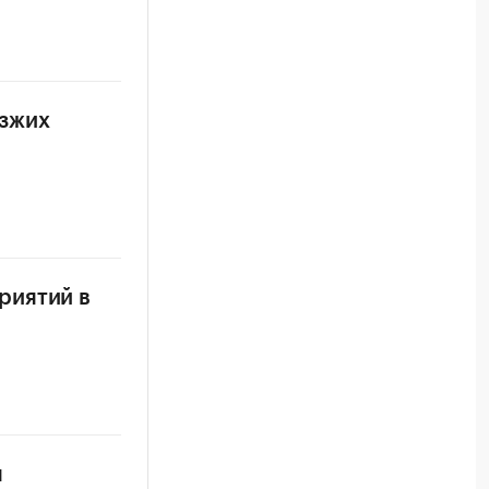
езжих
риятий в
я