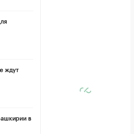
для
е ждут
Башкирии в