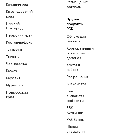
Размещение
Калининград
рекламы
Краснодарский
край
Другие
Нижний
продукты
Новгород
РБК
Пермский край
Облако для
бизнеса
Ростов-на-Дону
Корпоративный
Татарстан
регистратор
Тюмень
доменов
Черноземье
Хостинг
сайтов
Кавказ
Рег.решения
Карелия
Знакомства
Мурманск
Сайт
Приморский
знакомств
край
podbor.ru
РБК
Компании
РБК Курсы
Школа
управления