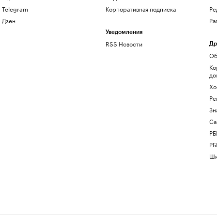
Telegram
Корпоративная подписка
Ре
Дзен
Ра
Уведомления
RSS Новости
Др
Об
Ко
до
Хо
Ре
Зн
Са
РБ
РБ
Шк