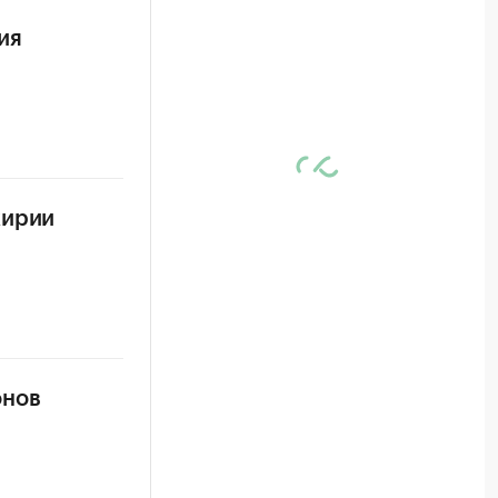
ия
кирии
онов