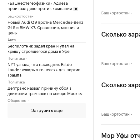
«Башнефтегеофизики» Адиева
проиграл дело против компании
Башкортостан
Башкортостан
Новый Audi Q9 против Mercedes-Benz
GLS и BMW X7. Сравнение, мнения и
цены
Сколько зар
Авто
Беспилотник задел кран и упал на
крышу строящегося дома в Уфе
Политика
Башкортостан
NYT узнала, что наследник Estée
Lauder «закрыл кошелек» для партии
Трампа
Политика
Сколько зар
Дептранс назвал причину сбоя в
движении трамваев на севере Москвы
Общество
Загрузить еще
Башкортостан
Мэр Уфы отч