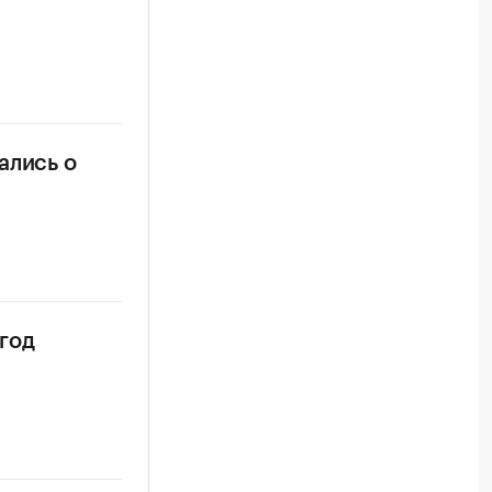
ались о
 год