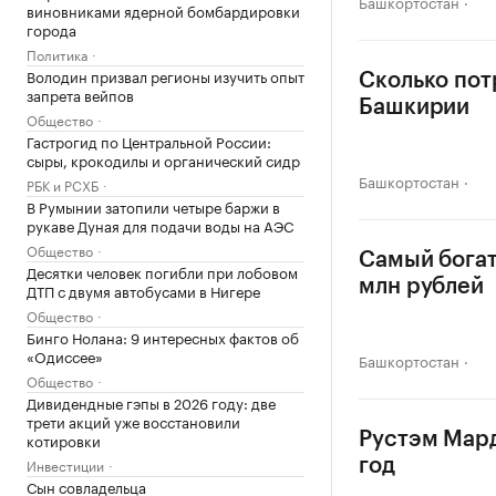
Башкортостан
виновниками ядерной бомбардировки
города
Политика
Володин призвал регионы изучить опыт
Сколько пот
запрета вейпов
Башкирии
Общество
Гастрогид по Центральной России:
сыры, крокодилы и органический сидр
Башкортостан
РБК и РСХБ
В Румынии затопили четыре баржи в
рукаве Дуная для подачи воды на АЭС
Общество
Самый богат
Десятки человек погибли при лобовом
млн рублей
ДТП с двумя автобусами в Нигере
Общество
Бинго Нолана: 9 интересных фактов об
«Одиссее»
Башкортостан
Общество
Дивидендные гэпы в 2026 году: две
трети акций уже восстановили
котировки
Рустэм Мард
Инвестиции
год
Сын совладельца