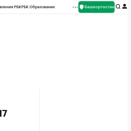
Башкортостан
вления РБК
РБК Образование
редитные рейтинги
Франшизы
Газета
ок наличной валюты
17