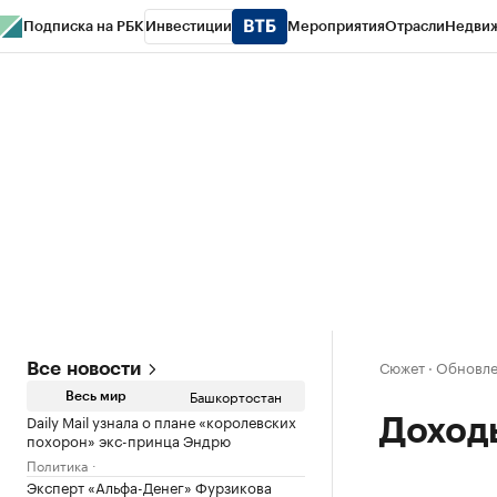
Подписка на РБК
Инвестиции
Мероприятия
Отрасли
Недви
РБК Курсы
РБК Life
Тренды
Визионеры
Национальные проекты
Горо
Спецпроекты СПб
Конференции СПб
Спецпроекты
Проверка конт
Сюжет
·
Обновлен
Все новости
Башкортостан
Весь мир
Daily Mail узнала о плане «королевских
Доходы
похорон» экс-принца Эндрю
Политика
Эксперт «Альфа-Денег» Фурзикова