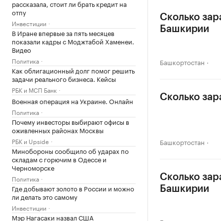
рассказала, стоит ли брать кредит на
отпу
Сколько зар
Инвестиции
Башкирии
В Иране впервые за пять месяцев
показали кадры с Моджтабой Хаменеи.
Видео
Политика
Башкортостан
Как облигационный долг помог решить
задачи реального бизнеса. Кейсы
РБК и МСП Банк
Сколько зар
Военная операция на Украине. Онлайн
Политика
Почему инвесторы выбирают офисы в
оживленных районах Москвы
РБК и Upside
Башкортостан
Минобороны сообщило об ударах по
складам с горючим в Одессе и
Черноморске
Сколько зар
Политика
Где добывают золото в России и можно
Башкирии
ли делать это самому
Инвестиции
Мэр Нагасаки назвал США