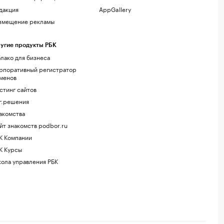
дакция
AppGallery
змещение рекламы
угие продукты РБК
лако для бизнеса
рпоративный регистратор
менов
стинг сайтов
г.решения
акомства
йт знакомств podbor.ru
К Компании
К Курсы
ола управления РБК