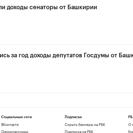
ли доходы сенаторы от Башкирии
ись за год доходы депутатов Госдумы от Баш
Социальные сети
Подписки
РБ
ВКонтакте
Скрыть баннеры на РБК
О 
Одноклассники
Подписка на РБК
Ко