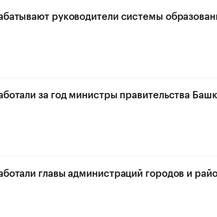
абатывают руководители системы образован
аботали за год министры правительства Баш
аботали главы администраций городов и рай