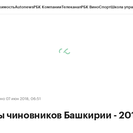
жимость
Autonews
РБК Компании
Телеканал
РБК Вино
Спорт
Школа упра
д
Стиль
Крипто
РБК Бизнес-среда
Дискуссионный клуб
Исследования
К
рагентов
Политика
Экономика
Бизнес
Технологии и медиа
Финансы
Рын
о 07 июн 2018, 06:51
 чиновников Башкирии - 20