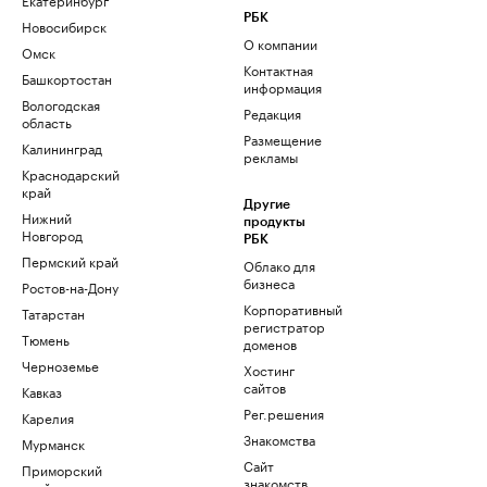
РБК
Новосибирск
О компании
Омск
Контактная
Башкортостан
информация
Вологодская
Редакция
область
Размещение
Калининград
рекламы
Краснодарский
край
Другие
Нижний
продукты
Новгород
РБК
Пермский край
Облако для
бизнеса
Ростов-на-Дону
Корпоративный
Татарстан
регистратор
Тюмень
доменов
Черноземье
Хостинг
сайтов
Кавказ
Рег.решения
Карелия
Знакомства
Мурманск
Сайт
Приморский
знакомств
край