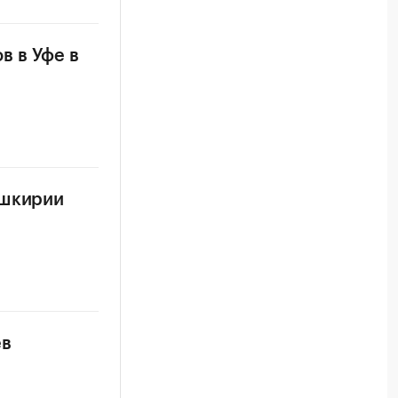
в в Уфе в
ашкирии
ев