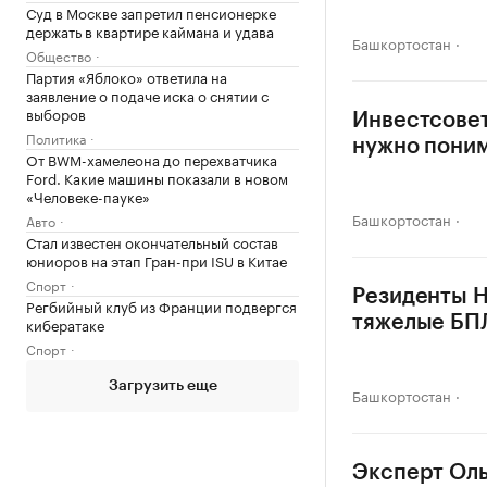
Суд в Москве запретил пенсионерке
держать в квартире каймана и удава
Башкортостан
Общество
Партия «Яблоко» ответила на
заявление о подаче иска о снятии с
выборов
Инвестсовет
Политика
нужно пони
От BWM-хамелеона до перехватчика
Ford. Какие машины показали в новом
«Человеке-пауке»
Башкортостан
Авто
Стал известен окончательный состав
юниоров на этап Гран-при ISU в Китае
Спорт
Резиденты Н
Регбийный клуб из Франции подвергся
тяжелые БП
кибератаке
Спорт
Загрузить еще
Башкортостан
Эксперт Оль