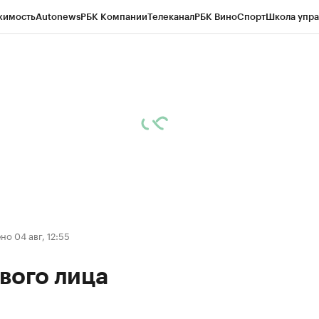
жимость
Autonews
РБК Компании
Телеканал
РБК Вино
Спорт
Школа упра
д
Стиль
Крипто
РБК Бизнес-среда
Дискуссионный клуб
Исследования
К
рагентов
Политика
Экономика
Бизнес
Технологии и медиа
Финансы
Рын
о 04 авг, 12:55
вого лица