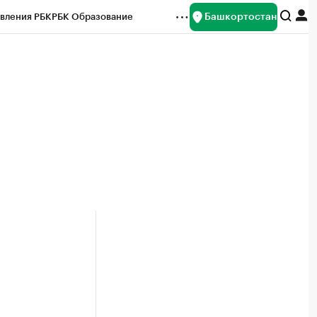
Башкортостан
вления РБК
РБК Образование
редитные рейтинги
Франшизы
Газета
ок наличной валюты