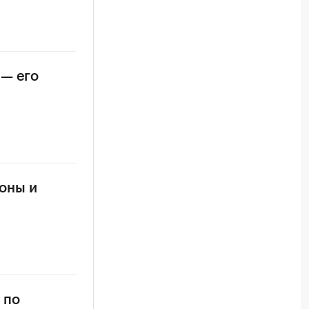
 — его
оны и
 по