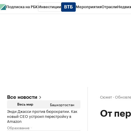
Подписка на РБК
Инвестиции
Мероприятия
Отрасли
Недви
РБК Курсы
РБК Life
Тренды
Визионеры
Национальные проекты
Горо
Спецпроекты СПб
Конференции СПб
Спецпроекты
Проверка конт
Сюжет
·
Обновлен
Все новости
Башкортостан
Весь мир
Энди Джасси против бюрократии. Как
От пер
новый CEO устроил перестройку в
Amazon
Образование