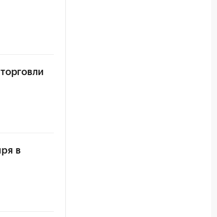
 торговли
ря в