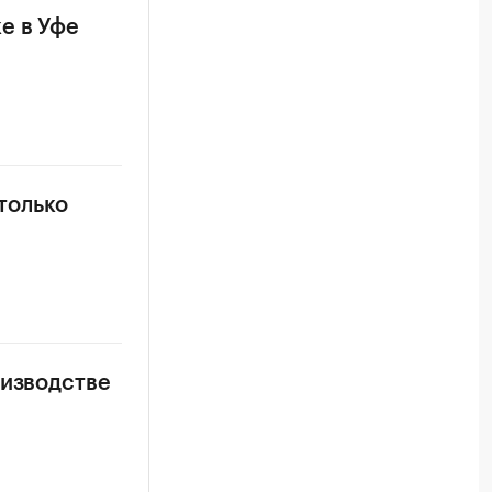
е в Уфе
только
оизводстве