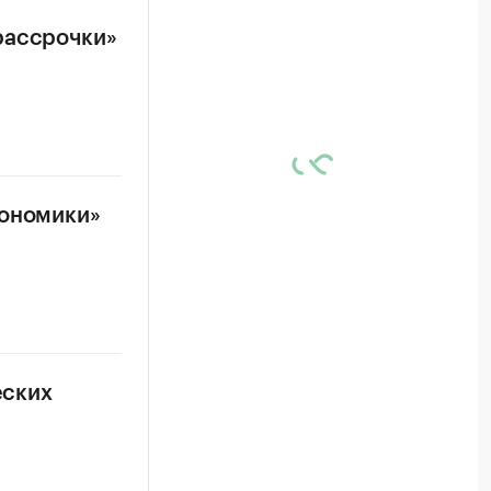
рассрочки»
кономики»
еских