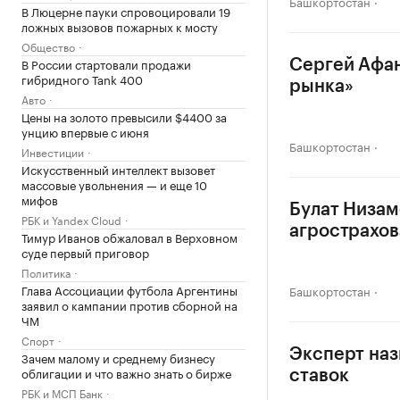
Башкортостан
В Люцерне пауки спровоцировали 19
ложных вызовов пожарных к мосту
Общество
В России стартовали продажи
Сергей Афан
гибридного Tank 400
рынка»
Авто
Цены на золото превысили $4400 за
унцию впервые с июня
Башкортостан
Инвестиции
Искусственный интеллект вызовет
массовые увольнения — и еще 10
мифов
Булат Низам
РБК и Yandex Cloud
агрострахо
Тимур Иванов обжаловал в Верховном
суде первый приговор
Политика
Глава Ассоциации футбола Аргентины
Башкортостан
заявил о кампании против сборной на
ЧМ
Спорт
Эксперт наз
Зачем малому и среднему бизнесу
облигации и что важно знать о бирже
ставок
РБК и МСП Банк