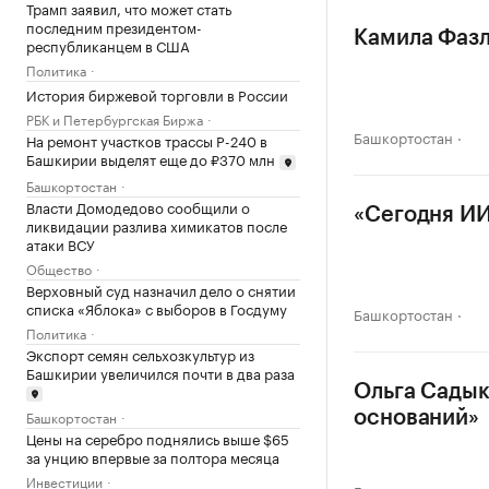
Трамп заявил, что может стать
последним президентом-
Камила Фазл
республиканцем в США
Политика
История биржевой торговли в России
РБК и Петербургская Биржа
Башкортостан
На ремонт участков трассы Р-240 в
Башкирии выделят еще до ₽370 млн
Башкортостан
Власти Домодедово сообщили о
«Сегодня ИИ
ликвидации разлива химикатов после
атаки ВСУ
Общество
Верховный суд назначил дело о снятии
списка «Яблока» с выборов в Госдуму
Башкортостан
Политика
Экспорт семян сельхозкультур из
Башкирии увеличился почти в два раза
Ольга Садык
Башкортостан
оснований»
Цены на серебро поднялись выше $65
за унцию впервые за полтора месяца
Инвестиции