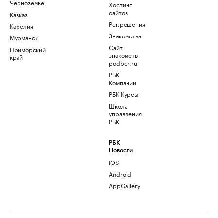
Черноземье
Хостинг
сайтов
Кавказ
Рег.решения
Карелия
Знакомства
Мурманск
Сайт
Приморский
знакомств
край
podbor.ru
РБК
Компании
РБК Курсы
Школа
управления
РБК
РБК
Новости
iOS
Android
AppGallery