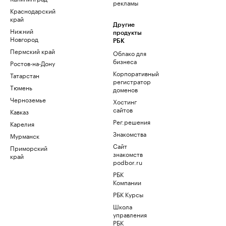
рекламы
Краснодарский
край
Другие
Нижний
продукты
Новгород
РБК
Пермский край
Облако для
бизнеса
Ростов-на-Дону
Корпоративный
Татарстан
регистратор
Тюмень
доменов
Черноземье
Хостинг
сайтов
Кавказ
Рег.решения
Карелия
Знакомства
Мурманск
Сайт
Приморский
знакомств
край
podbor.ru
РБК
Компании
РБК Курсы
Школа
управления
РБК