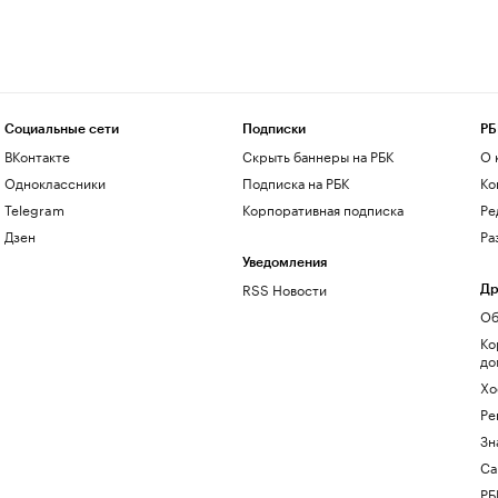
Социальные сети
Подписки
РБ
ВКонтакте
Скрыть баннеры на РБК
О 
Одноклассники
Подписка на РБК
Ко
Telegram
Корпоративная подписка
Ре
Дзен
Ра
Уведомления
RSS Новости
Др
Об
Ко
до
Хо
Ре
Зн
Са
РБ