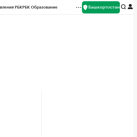
Башкортостан
вления РБК
РБК Образование
редитные рейтинги
Франшизы
Газета
ок наличной валюты