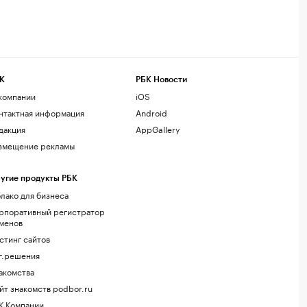
К
РБК Новости
компании
iOS
нтактная информация
Android
дакция
AppGallery
змещение рекламы
угие продукты РБК
лако для бизнеса
рпоративный регистратор
менов
стинг сайтов
г.решения
акомства
йт знакомств podbor.ru
К Компании