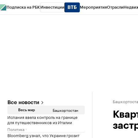
Подписка на РБК
Инвестиции
Мероприятия
Отрасли
Недви
РБК Курсы
РБК Life
Тренды
Визионеры
Национальные проекты
Горо
Спецпроекты СПб
Конференции СПб
Спецпроекты
Проверка конт
Башкортост
Все новости
Башкортостан
Весь мир
Квар
Испания ввела контроль на границе
для путешественников из Италии
заст
Политика
Bloomberg узнал, что Украине грозит