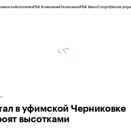
жимость
Autonews
РБК Компании
Телеканал
РБК Вино
Спорт
Школа упра
д
Стиль
Крипто
РБК Бизнес-среда
Дискуссионный клуб
Исследования
К
рагентов
Политика
Экономика
Бизнес
Технологии и медиа
Финансы
Рын
ан
тал в уфимской Черниковке
роят высотками