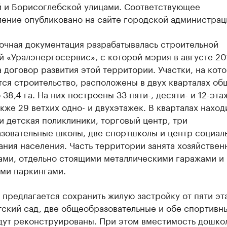
й и Борисоглебской улицами. Соответствующее
ление опубликовано на сайте городской администрац
очная документация разрабатывалась строительной
 «Уралэнергосервис», с которой мэрия в августе 20
 договор развития этой территории. Участки, на кот
ся строительство, расположены в двух кварталах об
38,4 га. На них построены 33 пяти-, десяти- и 12-эт
акже 29 ветхих одно- и двухэтажек. В кварталах наход
и детская поликлиники, торговый центр, три
зовательные школы, две спортшколы и центр социал
ания населения. Часть территории занята хозяйстве
ами, отдельно стоящими металлическими гаражами и
ми паркингами.
предлагается сохранить жилую застройку от пяти эт
тский сад, две общеобразовательные и обе спортивн
дут реконструированы. При этом вместимость дошко