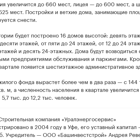
я увеличится до 660 мест, лицея — до 600 мест, а 
525 мест. Постройки и ветхие дома, занимающие пло
руется снести.
ории будет построено 16 домов высотой: девять этаж
десяти этажей, от пяти до 24 этажей, от 12 до 24 этаж
этажей и десять 24-этажных. Дома будут возводиться 
ыми предприятиями обслуживания и паркингами. Кр
квартале появится шестиэтажное административное з
илого фонда вырастет более чем в два раза — с 144 
кв. м, а численность населения в квартале увеличится
5,7 тыс. до 12,2 тыс. человек.
троительная компания «Уралэнергосервис»
трировано в 2004 году в Уфе, его уставный капитал 
уб. Учредитель — ООО «Башинвестстрой» Андрея Рев