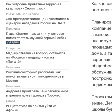
Кольцево
Как устроены приватные террасы в
квартирах «Серии плюс»
постанов
РБК и ПИК Серия плюс
Экс-президент Финляндии усомнился в
Планиров
сценарии нападения России на НАТО
компанией
Политика
Глава «Эксмо» назвал книгу, которая
заключила
поможет стать «лучшей версией себя»
планирует
РАДИО
площадью 
Общество
дома, а т
Мадьяр ответил на вопрос, останется
ли «Росатом» подрядчиком на
взрослая 
«Пакш-2»
общеобра
Политика
обслужив
Росфинмониторинг рассказал, как
помог выявить криптомошенников в
постройк
Москве
подземны
Политика
Андреева проиграла 34-й ракетке мира
в третьем круге турнира в Торонто
Проектом 
Спорт
выше. Де
РПЦ ответила на призыв уйти из
школы бу
Африки