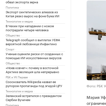
обвал экспорта зерна
Политика
Экспорт синтетических алмазов из
Китая резко вырос на фоне бума ИИ
Технологии и медиа
В Чехии при нападении с ножом
пострадали четыре человека
Общество
Telegraph сообщил о выплатах УЕФА
вероятной любовнице Инфантино
Спорт
Ученые оценили риски от созданных с
помощью ИИ искусственных вирусов
Общество
«Ноев ковчег»: почему в восточной
Арктике эволюция шла непрерывно
РБК и УК Первая
Сооснователь Wikipedia назвал ее
рупором пропаганды под эгидой ЦРУ
Фото: РБК 
Технологии и медиа
Зеленский встретился с президентом
Мэрия Уф
Сербии Вучичем
ограниче
Политика