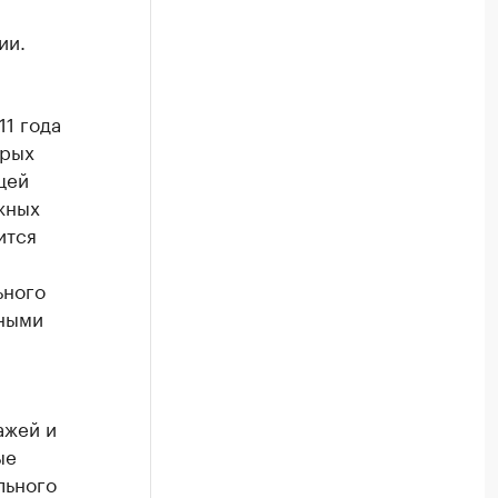
ии.
11 года
орых
щей
ажных
ится
ьного
нными
ажей и
ые
льного