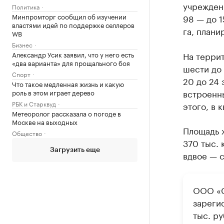
учреждени
Политика
Минпромторг сообщил об изучении
98 — до 1
властями идей по поддержке селлеров
га, плани
WB
Бизнес
Александр Усик заявил, что у него есть
На террит
«два варианта» для прощального боя
шести до 
Спорт
20 до 24 
Что такое медленная жизнь и какую
встроенн
роль в этом играет дерево
РБК и Старквуд
этого, в 
Метеоролог рассказала о погоде в
Москве на выходных
Площадь ж
Общество
370 тыс. 
Загрузить еще
вдвое — с 
ООО «С
зарегис
тыс. р