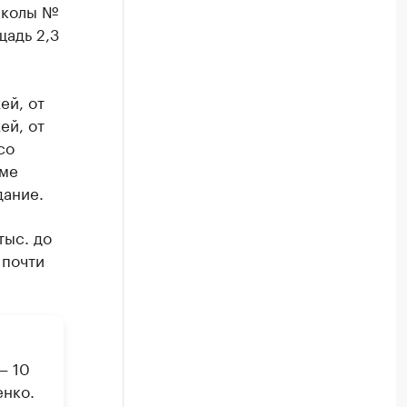
школы №
щадь 2,3
ей, от
ей, от
со
оме
дание.
тыс. до
 почти
— 10
енко.