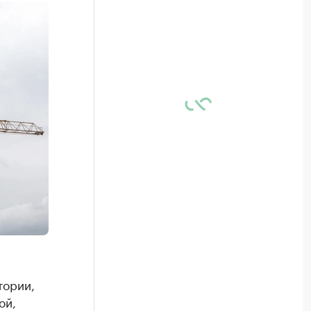
тории,
ой,