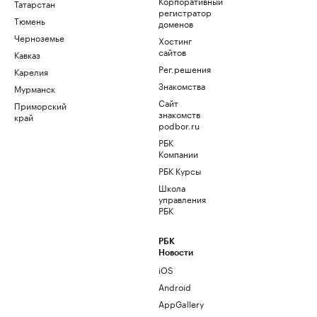
Корпоративный
Татарстан
регистратор
Тюмень
доменов
Черноземье
Хостинг
сайтов
Кавказ
Рег.решения
Карелия
Знакомства
Мурманск
Сайт
Приморский
знакомств
край
podbor.ru
РБК
Компании
РБК Курсы
Школа
управления
РБК
РБК
Новости
iOS
Android
AppGallery