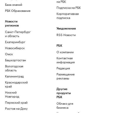
на РБК
База знаний
Подписка на РБК
РБК Образование
Корпоративная
подписка
Новости
регионов
Уведомления
Санкт-Петербург
RSS Новости
и область
Екатеринбург
РБК
Новосибирск
О компании
Омск
Контактная
Башкортостан
информация
Вологодская
Редакция
область
Размещение
Калининград
рекламы
Краснодарский
край
Другие
Нижний
продукты
Новгород
РБК
Пермский край
Облако для
бизнеса
Ростов-на-Дону