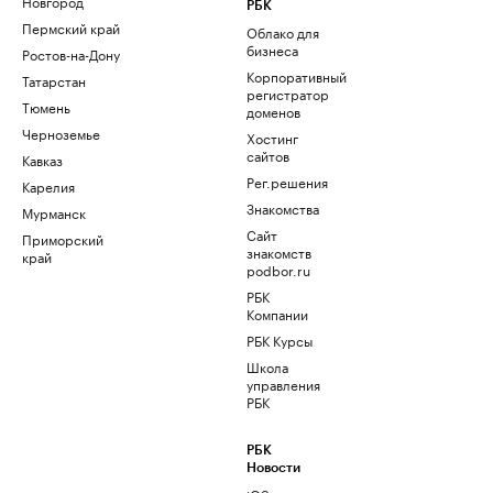
Новгород
РБК
Пермский край
Облако для
бизнеса
Ростов-на-Дону
Корпоративный
Татарстан
регистратор
Тюмень
доменов
Черноземье
Хостинг
сайтов
Кавказ
Рег.решения
Карелия
Знакомства
Мурманск
Сайт
Приморский
знакомств
край
podbor.ru
РБК
Компании
РБК Курсы
Школа
управления
РБК
РБК
Новости