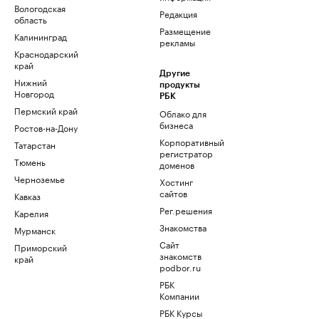
Вологодская
Редакция
область
Размещение
Калининград
рекламы
Краснодарский
край
Другие
Нижний
продукты
Новгород
РБК
Пермский край
Облако для
бизнеса
Ростов-на-Дону
Корпоративный
Татарстан
регистратор
Тюмень
доменов
Черноземье
Хостинг
сайтов
Кавказ
Рег.решения
Карелия
Знакомства
Мурманск
Сайт
Приморский
знакомств
край
podbor.ru
РБК
Компании
РБК Курсы