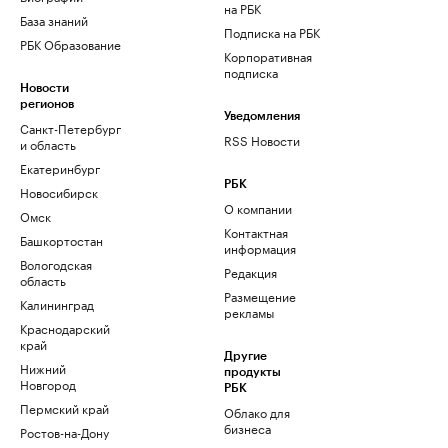
на РБК
База знаний
Подписка на РБК
РБК Образование
Корпоративная
подписка
Новости
регионов
Уведомления
Санкт-Петербург
RSS Новости
и область
Екатеринбург
РБК
Новосибирск
О компании
Омск
Контактная
Башкортостан
информация
Вологодская
Редакция
область
Размещение
Калининград
рекламы
Краснодарский
край
Другие
Нижний
продукты
Новгород
РБК
Пермский край
Облако для
бизнеса
Ростов-на-Дону