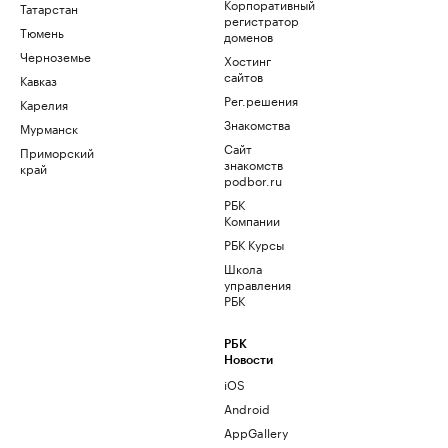
Корпоративный
Татарстан
регистратор
Тюмень
доменов
Черноземье
Хостинг
сайтов
Кавказ
Рег.решения
Карелия
Знакомства
Мурманск
Сайт
Приморский
знакомств
край
podbor.ru
РБК
Компании
РБК Курсы
Школа
управления
РБК
РБК
Новости
iOS
Android
AppGallery