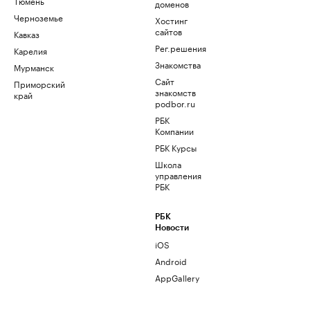
Тюмень
доменов
Черноземье
Хостинг
сайтов
Кавказ
Рег.решения
Карелия
Знакомства
Мурманск
Сайт
Приморский
знакомств
край
podbor.ru
РБК
Компании
РБК Курсы
Школа
управления
РБК
РБК
Новости
iOS
Android
AppGallery