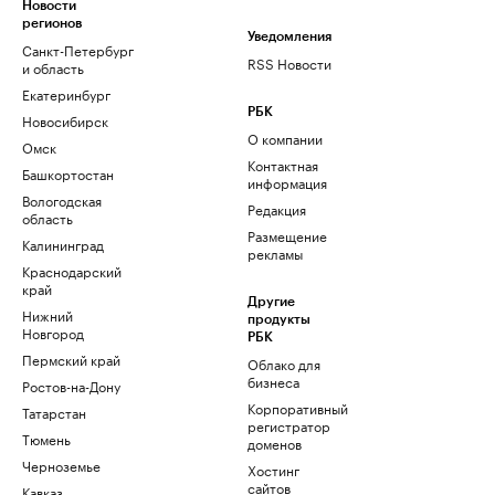
Новости
регионов
Уведомления
Санкт-Петербург
RSS Новости
и область
Екатеринбург
РБК
Новосибирск
О компании
Омск
Контактная
Башкортостан
информация
Вологодская
Редакция
область
Размещение
Калининград
рекламы
Краснодарский
край
Другие
Нижний
продукты
Новгород
РБК
Пермский край
Облако для
бизнеса
Ростов-на-Дону
Корпоративный
Татарстан
регистратор
Тюмень
доменов
Черноземье
Хостинг
сайтов
Кавказ