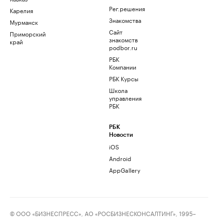
Рег.решения
Карелия
Знакомства
Мурманск
Сайт
Приморский
знакомств
край
podbor.ru
РБК
Компании
РБК Курсы
Школа
управления
РБК
РБК
Новости
iOS
Android
AppGallery
© ООО «БИЗНЕСПРЕСС», АО «РОСБИЗНЕСКОНСАЛТИНГ», 1995–