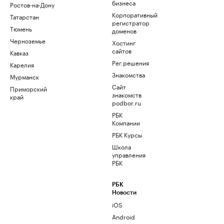
бизнеса
Ростов-на-Дону
Корпоративный
Татарстан
регистратор
Тюмень
доменов
Черноземье
Хостинг
сайтов
Кавказ
Рег.решения
Карелия
Знакомства
Мурманск
Сайт
Приморский
знакомств
край
podbor.ru
РБК
Компании
РБК Курсы
Школа
управления
РБК
РБК
Новости
iOS
Android