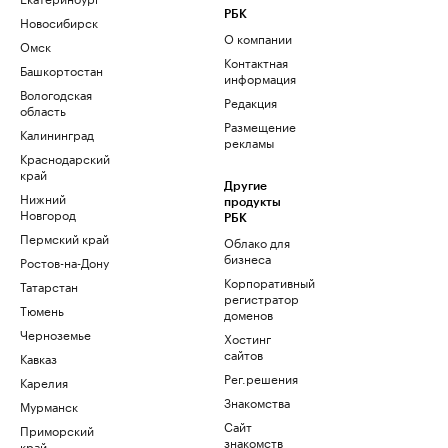
РБК
Новосибирск
О компании
Омск
Контактная
Башкортостан
информация
Вологодская
Редакция
область
Размещение
Калининград
рекламы
Краснодарский
край
Другие
Нижний
продукты
Новгород
РБК
Пермский край
Облако для
бизнеса
Ростов-на-Дону
Корпоративный
Татарстан
регистратор
Тюмень
доменов
Черноземье
Хостинг
сайтов
Кавказ
Рег.решения
Карелия
Знакомства
Мурманск
Сайт
Приморский
знакомств
край