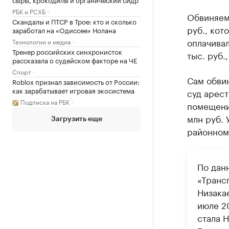
РБК и РСХБ
Обвиняем
Скандалы и ПТСР в Трое: кто и сколько
руб., кот
заработал на «Одиссее» Нолана
оплачивал
Технологии и медиа
Тренер российских синхронисток
тыс. руб.
рассказала о судейском факторе на ЧЕ
Спорт
Сам обви
Roblox признал зависимость от России:
как зарабатывает игровая экосистема
суд арест
Подписка на РБК
помещение
млн руб. 
Загрузить еще
районном
По дан
«Транс
Низакае
июле 2
стала 