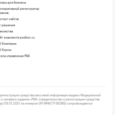
лако для бизнеса
рпоративный регистратор
менов
стинг сайтов
г.решения
акомства
йт знакомств podbor.ru
К Компании
К Курсы
ола управления РБК
регистрации средства массовой информации выдано Федеральной
и сетевого издания «РБК» (свидетельство о регистрации средства
ор) 03.12.2021 за номером ЭЛ №ФС77-82385) сопровождаются