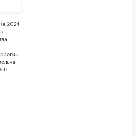
рте 2024
з
тва
ороги».
рольна
ETI.