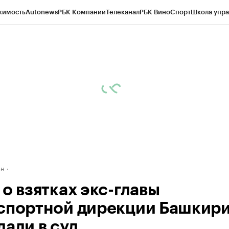
жимость
Autonews
РБК Компании
Телеканал
РБК Вино
Спорт
Школа упра
д
Стиль
Крипто
РБК Бизнес-среда
Дискуссионный клуб
Исследования
К
рагентов
Политика
Экономика
Бизнес
Технологии и медиа
Финансы
Рын
ан
о взятках экс-главы
спортной дирекции Башкир
дали в суд