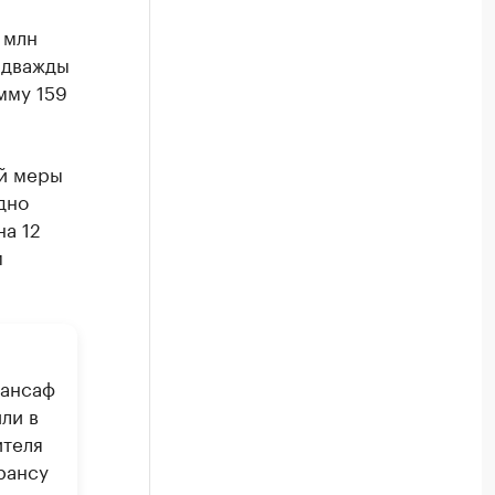
 млн
я дважды
мму 159
ой меры
дно
на 12
м
Мансаф
ли в
ителя
рансу