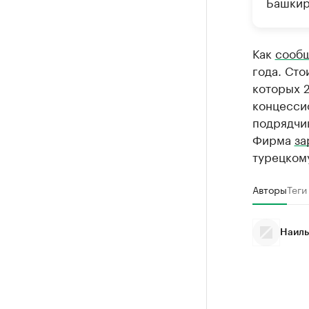
Башкир
Как
сооб
года. Сто
которых 2
концесси
подрядчи
Фирма
за
турецком
Авторы
Теги
Наиль