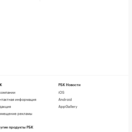
К
РБК Новости
компании
iOS
нтактная информация
Android
дакция
AppGallery
змещение рекламы
угие продукты РБК