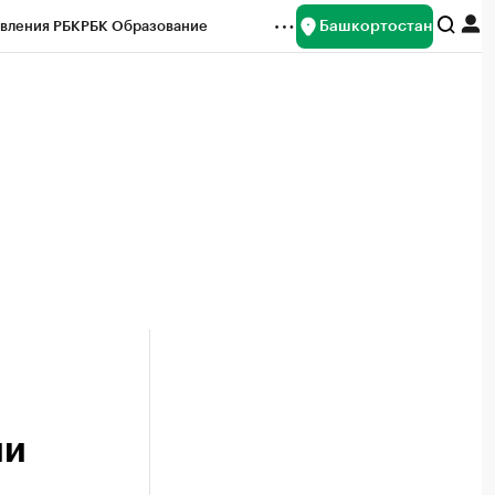
Башкортостан
вления РБК
РБК Образование
редитные рейтинги
Франшизы
Газета
ок наличной валюты
ии