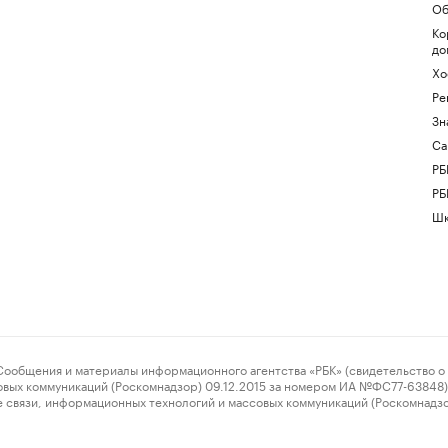
Об
Ко
до
Хо
Ре
Зн
Са
РБ
РБ
Шк
ения и материалы информационного агентства «РБК» (свидетельство о 
овых коммуникаций (Роскомнадзор) 09.12.2015 за номером ИА №ФС77-63848) 
 связи, информационных технологий и массовых коммуникаций (Роскомнадз