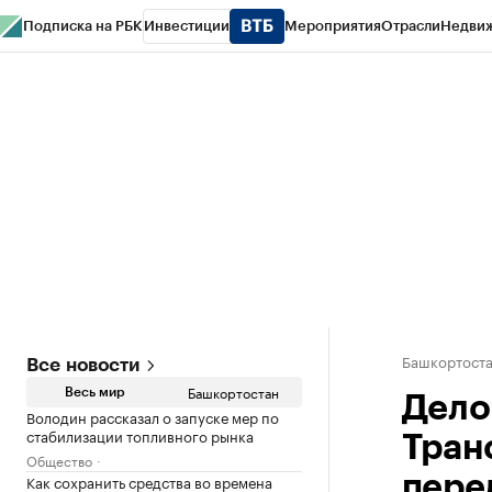
Подписка на РБК
Инвестиции
Мероприятия
Отрасли
Недви
РБК Курсы
РБК Life
Тренды
Визионеры
Национальные проекты
Горо
Спецпроекты СПб
Конференции СПб
Спецпроекты
Проверка конт
Башкортост
Все новости
Башкортостан
Весь мир
Дело 
Володин рассказал о запуске мер по
стабилизации топливного рынка
Тран
Общество
Как сохранить средства во времена
пере