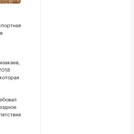
спортная
в
изакаев,
2018
 которая
ебовал
мездное
пятствия