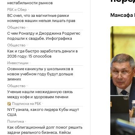
нестабильности рынков
РБК и Сбер
ВС счел, что за магнитные рамки
Мансафа 
номеров машин нельзя лишать прав
Общество
С чем Роналду и Джорджина Родригес
подошли к свадьбе. Инфографика
Общество
Как и где быстро заработать деньги в
2026 году: 15 способов
Инвестиции
Осенние каникулы у школьников в
новом учебном году будут дольше
зимних
Общество
Ученые нашли неожиданную связь
между кофе и здоровьем печени
Подписка на РБК
NYT узнала, какого лидера Кубы ищут
США
Политика
Как облигационный долг помог решить
задачи реального бизнеса. Кейсы