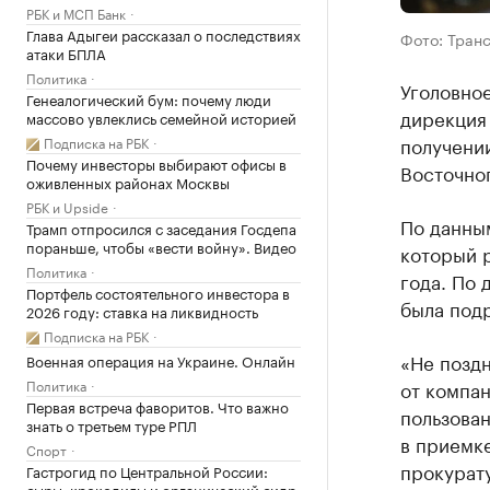
РБК и МСП Банк
Глава Адыгеи рассказал о последствиях
Фото: Тран
атаки БПЛА
Политика
Уголовно
Генеалогический бум: почему люди
дирекция 
массово увлеклись семейной историей
получении
Подписка на РБК
Почему инвесторы выбирают офисы в
Восточног
оживленных районах Москвы
РБК и Upside
По данны
Трамп отпросился с заседания Госдепа
пораньше, чтобы «вести войну». Видео
который 
Политика
года. По 
Портфель состоятельного инвестора в
была подр
2026 году: ставка на ликвидность
Подписка на РБК
«Не поздн
Военная операция на Украине. Онлайн
Политика
от компан
Первая встреча фаворитов. Что важно
пользован
знать о третьем туре РПЛ
в приемке
Спорт
прокурат
Гастрогид по Центральной России:
сыры, крокодилы и органический сидр