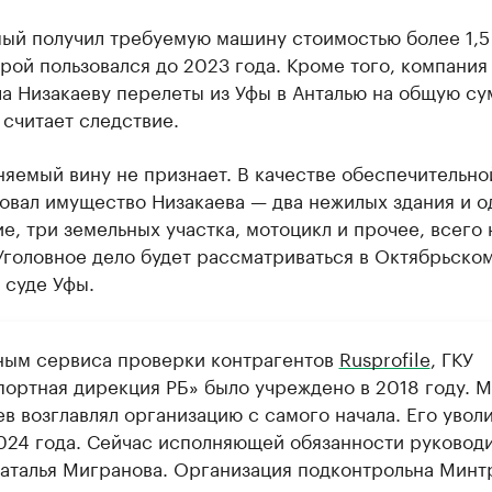
ый получил требуемую машину стоимостью более 1,5
орой пользовался до 2023 года. Кроме того, компани
а Низакаеву перелеты из Уфы в Анталью на общую су
, считает следствие.
няемый вину не признает. В качестве обеспечительн
овал имущество Низакаева — два нежилых здания и о
, три земельных участка, мотоцикл и прочее, всего 
Уголовное дело будет рассматриваться в Октябрьско
 суде Уфы.
ным сервиса проверки контрагентов
Rusprofile
, ГКУ
портная дирекция РБ» было учреждено в 2018 году. 
в возглавлял организацию с самого начала. Его уволи
024 года. Сейчас исполняющей обязанности руковод
Наталья Мигранова. Организация подконтрольна Минт