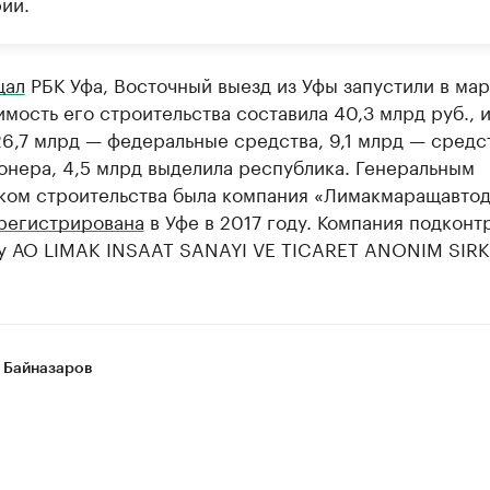
ии.
щал
РБК Уфа, Восточный выезд из Уфы запустили в ма
имость его строительства составила 40,3 млрд руб., и
6,7 млрд — федеральные средства, 9,1 млрд — средс
онера, 4,5 млрд выделила республика. Генеральным
ком строительства была компания «Лимакмаращавтод
регистрирована
в Уфе в 2017 году. Компания подконт
у АО LIMAK INSAAT SANAYI VE TICARET ANONIM SIRK
 Байназаров