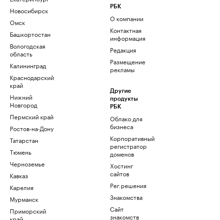
РБК
Новосибирск
О компании
Омск
Контактная
Башкортостан
информация
Вологодская
Редакция
область
Размещение
Калининград
рекламы
Краснодарский
край
Другие
Нижний
продукты
Новгород
РБК
Пермский край
Облако для
бизнеса
Ростов-на-Дону
Корпоративный
Татарстан
регистратор
Тюмень
доменов
Черноземье
Хостинг
сайтов
Кавказ
Рег.решения
Карелия
Знакомства
Мурманск
Сайт
Приморский
знакомств
край