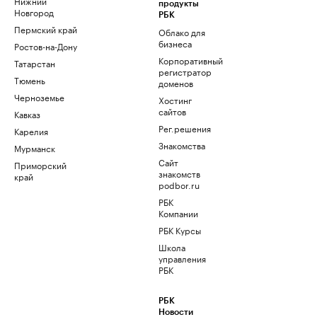
Нижний
продукты
Новгород
РБК
Пермский край
Облако для
бизнеса
Ростов-на-Дону
Корпоративный
Татарстан
регистратор
Тюмень
доменов
Черноземье
Хостинг
сайтов
Кавказ
Рег.решения
Карелия
Знакомства
Мурманск
Сайт
Приморский
знакомств
край
podbor.ru
РБК
Компании
РБК Курсы
Школа
управления
РБК
РБК
Новости