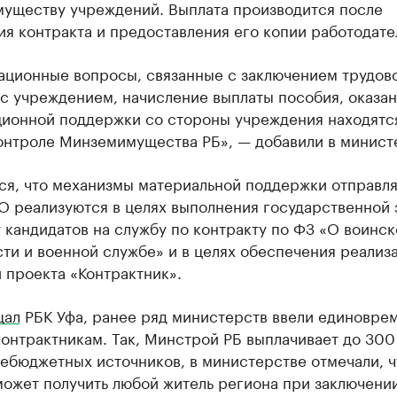
уществу учреждений. Выплата производится после
я контракта и предоставления его копии работодате
ационные вопросы, связанные с заключением трудов
с учреждением, начисление выплаты пособия, оказа
ионной поддержки со стороны учреждения находятс
онтроле Минземимущества РБ», — добавили в минист
ся, что механизмы материальной поддержки отправл
О реализуются в целях выполнения государственной 
 кандидатов на службу по контракту по ФЗ «О воинск
ти и военной службе» и в целях обеспечения реализ
 проекта «Контрактник».
щал
РБК Уфа, ранее ряд министерств ввели единовре
онтрактникам. Так, Минстрой РБ выплачивает до 300
небюджетных источников, в министерстве отмечали, ч
может получить любой житель региона при заключени