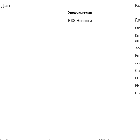
Дзен
Ра
Уведомления
RSS Новости
Др
Об
Ко
до
Хо
Ре
Зн
Са
РБ
РБ
Шк