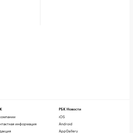
К
РБК Новости
компании
iOS
нтактная информация
Android
дакция
AppGallery