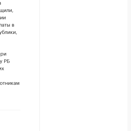
в
щили,
нии
латы в
ублики,
при
у РБ
их
ботникам