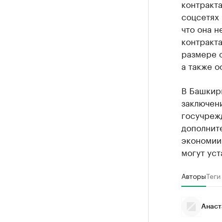
контракта
соцсетях
что она н
контракта
размере 
а также о
В Башкир
заключен
госучреж
дополнит
экономии
могут уст
Авторы
Теги
Анаст