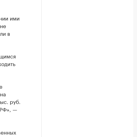
нии ими
оне
ли в
ющимся
ходить
е
ена
ыс. руб.
РФ», —
венных