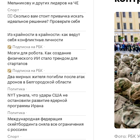
Мельникову и других лидеров на ЧЕ
Спорт
✍🏻 Сколько вам стоит привычка искать
идеальное решение? Проверьте себя
Из крайности в крайности: как ведут
себя конфликтные личности
Подписка на РБК
Мозги для робота. Как создание
физического ИИ стало трендом для
стартапов
Подписка на РБК
Два мирных жителя погибли после атак
дронов в Белгородской области
Политика
NYT узнала, что удары США не
остановили развитие ядерной
программы Ирана
Политика
Международная федерация
скейтбординга сняла все ограничения
с россиян
Фото: РБК 
Спорт