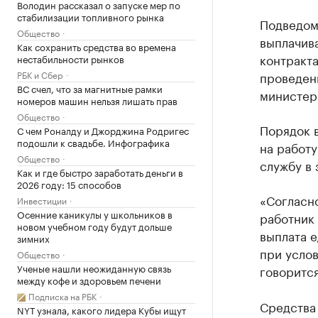
Володин рассказал о запуске мер по
стабилизации топливного рынка
Подведом
Общество
выплачива
Как сохранить средства во времена
контракт
нестабильности рынков
РБК и Сбер
проведен
ВС счел, что за магнитные рамки
министер
номеров машин нельзя лишать прав
Общество
Порядок 
С чем Роналду и Джорджина Родригес
подошли к свадьбе. Инфографика
на работ
Общество
службу в 
Как и где быстро заработать деньги в
2026 году: 15 способов
«Согласн
Инвестиции
Осенние каникулы у школьников в
работник 
новом учебном году будут дольше
выплата 
зимних
при усло
Общество
Ученые нашли неожиданную связь
говорится
между кофе и здоровьем печени
Подписка на РБК
Средства
NYT узнала, какого лидера Кубы ищут