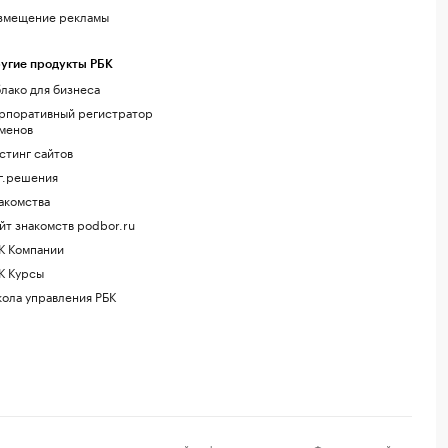
змещение рекламы
угие продукты РБК
лако для бизнеса
рпоративный регистратор
менов
стинг сайтов
г.решения
акомства
йт знакомств podbor.ru
К Компании
К Курсы
ола управления РБК