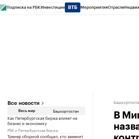
Подписка на РБК
Инвестиции
Мероприятия
Отрасли
Недви
РБК Курсы
РБК Life
Тренды
Визионеры
Национальные проекты
Горо
Спецпроекты СПб
Конференции СПб
Спецпроекты
Проверка конт
Башкортост
Все новости
Башкортостан
Весь мир
В Ми
Как Петербургская биржа влияет на
бизнес и экономику
назв
РБК и Петербургская Биржа
Тренер сборной сообщил, кто заменит
конт