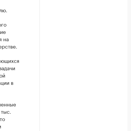
лю.
ого
ние
я на
ерстве.
яющихся
задачи
ой
ации в
менные
 тыс.
то
и