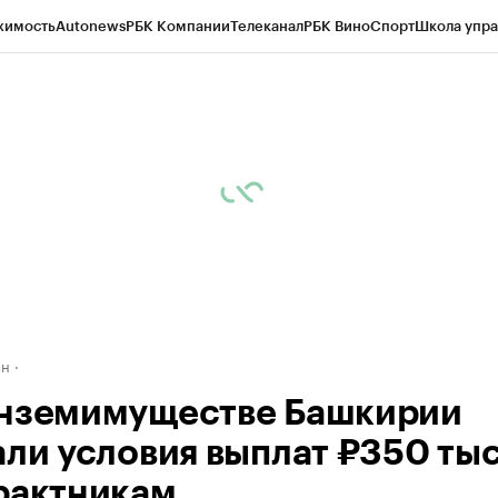
жимость
Autonews
РБК Компании
Телеканал
РБК Вино
Спорт
Школа упра
д
Стиль
Крипто
РБК Бизнес-среда
Дискуссионный клуб
Исследования
К
рагентов
Политика
Экономика
Бизнес
Технологии и медиа
Финансы
Рын
ан
нземимуществе Башкирии
али условия выплат ₽350 тыс
рактникам