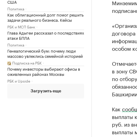
США
Минземим
Политика
подписани
Как облигационный долг помог решить
задачи реального бизнеса. Кейсы
«Организ
РБК и МСП Банк
договора 
Глава Адыгеи рассказал о последствиях
атаки БПЛА
информац
Политика
особом к
Генеалогический бум: почему люди
массово увлеклись семейной историей
Отмечает
Подписка на РБК
Почему инвесторы выбирают офисы в
в зону СВ
оживленных районах Москвы
по отбору
РБК и Upside
обязаннос
Загрузить еще
Башкирии
Как
сооб
выплаты к
руб. из в
выплаты 