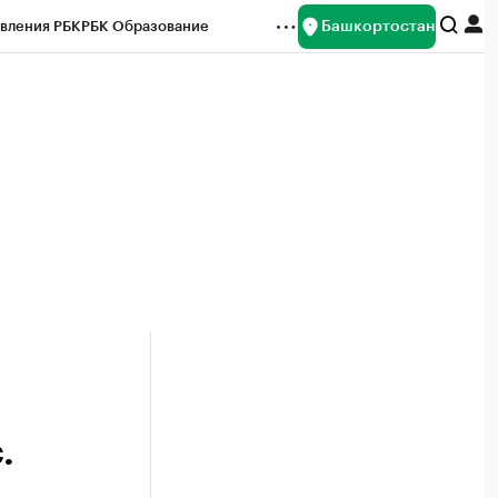
Башкортостан
вления РБК
РБК Образование
редитные рейтинги
Франшизы
Газета
ок наличной валюты
.