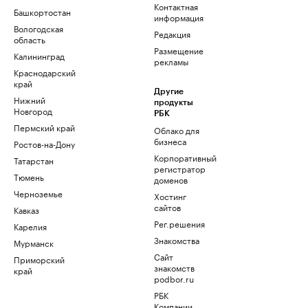
Контактная
Башкортостан
информация
Вологодская
Редакция
область
Размещение
Калининград
рекламы
Краснодарский
край
Другие
Нижний
продукты
Новгород
РБК
Пермский край
Облако для
бизнеса
Ростов-на-Дону
Корпоративный
Татарстан
регистратор
Тюмень
доменов
Черноземье
Хостинг
сайтов
Кавказ
Рег.решения
Карелия
Знакомства
Мурманск
Сайт
Приморский
знакомств
край
podbor.ru
РБК
Компании