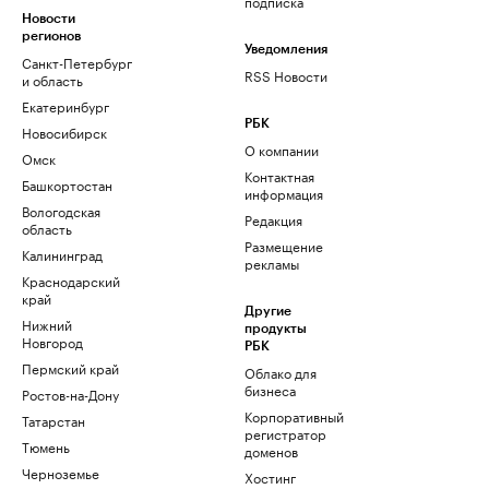
подписка
Новости
регионов
Уведомления
Санкт-Петербург
RSS Новости
и область
Екатеринбург
РБК
Новосибирск
О компании
Омск
Контактная
Башкортостан
информация
Вологодская
Редакция
область
Размещение
Калининград
рекламы
Краснодарский
край
Другие
Нижний
продукты
Новгород
РБК
Пермский край
Облако для
бизнеса
Ростов-на-Дону
Корпоративный
Татарстан
регистратор
Тюмень
доменов
Черноземье
Хостинг