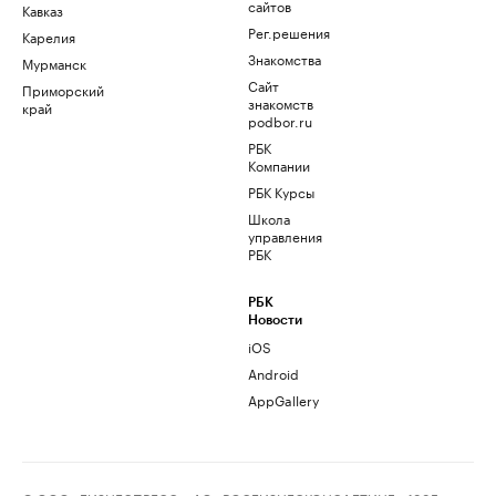
сайтов
Кавказ
Рег.решения
Карелия
Знакомства
Мурманск
Сайт
Приморский
знакомств
край
podbor.ru
РБК
Компании
РБК Курсы
Школа
управления
РБК
РБК
Новости
iOS
Android
AppGallery