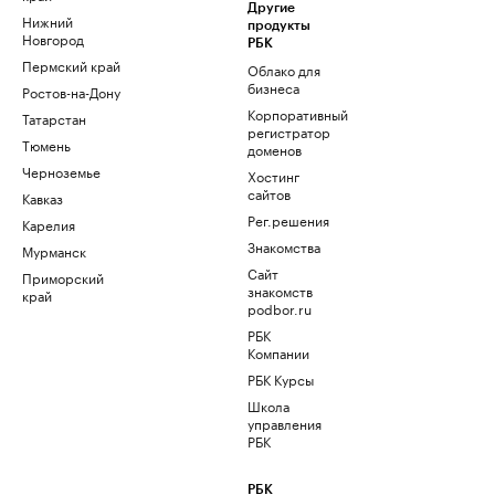
Другие
Нижний
продукты
Новгород
РБК
Пермский край
Облако для
бизнеса
Ростов-на-Дону
Корпоративный
Татарстан
регистратор
Тюмень
доменов
Черноземье
Хостинг
сайтов
Кавказ
Рег.решения
Карелия
Знакомства
Мурманск
Сайт
Приморский
знакомств
край
podbor.ru
РБК
Компании
РБК Курсы
Школа
управления
РБК
РБК