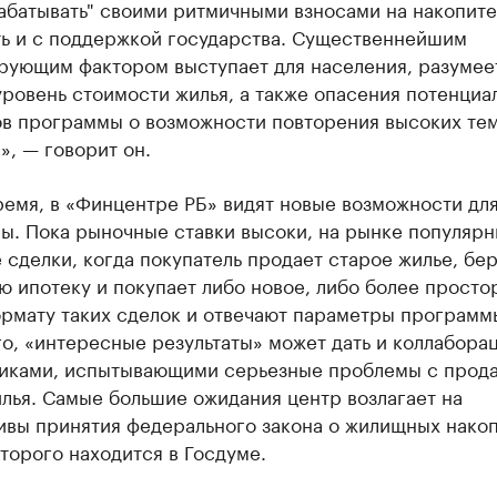
рабатывать" своими ритмичными взносами на накопит
ть и с поддержкой государства. Существеннейшим
рующим фактором выступает для населения, разумеет
ровень стоимости жилья, а также опасения потенциа
ов программы о возможности повторения высоких те
», — говорит он.
ремя, в «Финцентре РБ» видят новые возможности дл
ы. Пока рыночные ставки высоки, на рынке популяр
сделки, когда покупатель продает старое жилье, бе
 ипотеку и покупает либо новое, либо более просто
ормату таких сделок и отвечают параметры программ
о, «интересные результаты» может дать и коллаборац
иками, испытывающими серьезные проблемы с прод
лья. Самые большие ожидания центр возлагает на
ивы принятия федерального закона о жилищных накоп
торого находится в Госдуме.