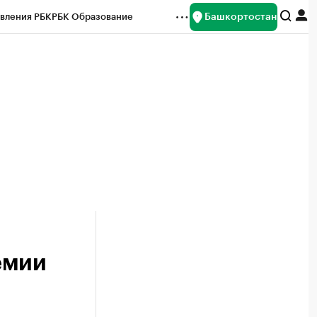
Башкортостан
вления РБК
РБК Образование
редитные рейтинги
Франшизы
Газета
ок наличной валюты
емии