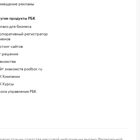
змещение рекламы
угие продукты РБК
лако для бизнеса
рпоративный регистратор
менов
стинг сайтов
г.решения
акомства
йт знакомств podbor.ru
К Компании
К Курсы
ола управления РБК
регистрации средства массовой информации выдано Федеральной