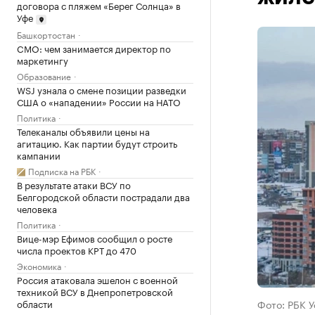
договора с пляжем «Берег Солнца» в
Уфе
Башкортостан
CMO: чем занимается директор по
маркетингу
Образование
WSJ узнала о смене позиции разведки
США о «нападении» России на НАТО
Политика
Телеканалы объявили цены на
агитацию. Как партии будут строить
кампании
Подписка на РБК
В результате атаки ВСУ по
Белгородской области пострадали два
человека
Политика
Вице-мэр Ефимов сообщил о росте
числа проектов КРТ до 470
Экономика
Россия атаковала эшелон с военной
техникой ВСУ в Днепропетровской
области
Фото: РБК 