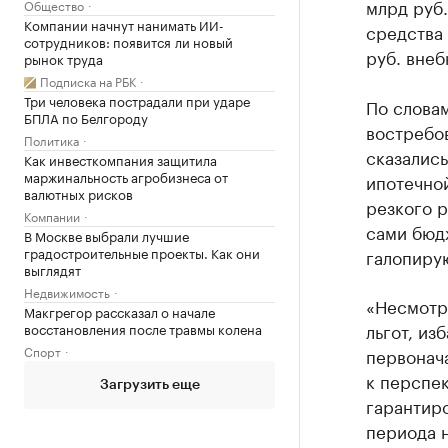
млрд руб.
Общество
Компании начнут нанимать ИИ-
средства 
сотрудников: появится ли новый
руб. вне
рынок труда
Подписка на РБК
Три человека пострадали при ударе
По словам
БПЛА по Белгороду
востребо
Политика
сказалис
Как инвесткомпания защитила
маржинальность агробизнеса от
ипотечной
валютных рисков
резкого 
Компании
сами бюд
В Москве выбрали лучшие
градостроительные проекты. Как они
галопиру
выглядят
Недвижимость
«Несмотр
Макгрегор рассказал о начале
льгот, из
восстановления после травмы колена
Спорт
первонача
к перспек
Загрузить еще
гарантир
периода н