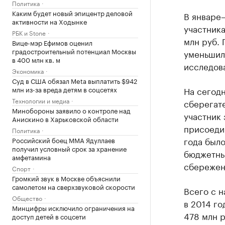
Политика
Каким будет новый эпицентр деловой
В январе
активности на Ходынке
участник
РБК и Stone
млн руб.
Вице-мэр Ефимов оценил
градостроительный потенциал Москвы
уменьшил
в 400 млн кв. м
исследова
Экономика
Суд в США обязал Meta выплатить $942
млн из-за вреда детям в соцсетях
На сегодн
Технологии и медиа
сберегате
Минобороны заявило о контроле над
участник 
Анискино в Харьковской области
присоедин
Политика
года было
Российский боец ММА Ядуллаев
получил условный срок за хранение
бюджетные
амфетамина
сбережени
Спорт
Громкий звук в Москве объяснили
самолетом на сверхзвуковой скорости
Всего с 
Общество
в 2014 го
Минцифры исключило ограничения на
478 млн 
доступ детей в соцсети