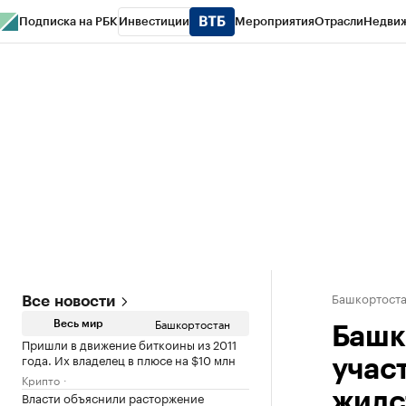
Подписка на РБК
Инвестиции
Мероприятия
Отрасли
Недви
РБК Курсы
РБК Life
Тренды
Визионеры
Национальные проекты
Горо
Спецпроекты СПб
Конференции СПб
Спецпроекты
Проверка конт
Башкортост
Все новости
Башкортостан
Весь мир
Башк
Пришли в движение биткоины из 2011
года. Их владелец в плюсе на $10 млн
учас
Крипто
Власти объяснили расторжение
жилс