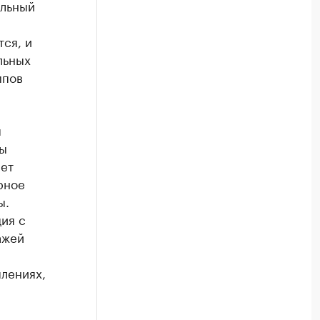
ельный
ся, и
льных
мпов
я
ны
рет
рное
ы.
ия с
ажей
лениях,