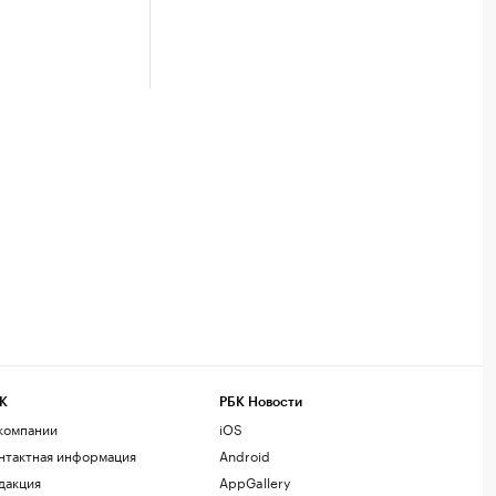
К
РБК Новости
компании
iOS
нтактная информация
Android
дакция
AppGallery