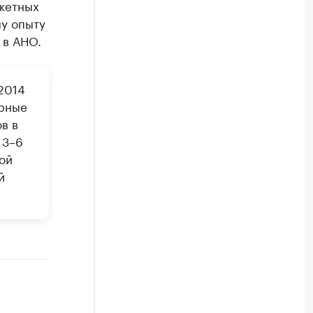
жетных
му опыту
 в АНО.
2014
ярные
в в
 3–6
ой
й