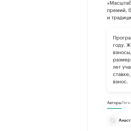
«Масштаб
премий, б
и традиц
Програ
году. 
взносы
размере
лет уч
ставке
взнос.
Авторы
Теги
Анаст