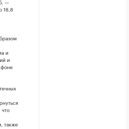
б. —
о 18,8
бразом
ма и
ий и
 фоне
течных
рнуться
 что
, также