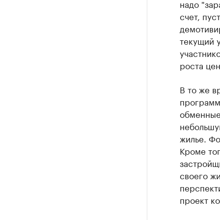
надо "за
счет, пус
демотиви
текущий у
участник
роста цен
В то же в
программ
обменные 
небольшую
жилье. Ф
Кроме тог
застройщ
своего жи
перспект
проект ко