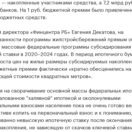
 — накопленные участниками средства, а 7,2 млрд ру
банков. На 1 руб. бюджетной премии было привлечен
бюджетных средств.
 директора «Финцентра РБ» Евгения Декатова, на
ванности программы жилстройсбережений прямым о
ь массовые федеральные программы субсидирования
 ставки в 2020–2024 годах. В период ипотечного бу
роста цен на жилье размеры субсидируемых накоплен
жетные премии фактически «кратно обесценились на
ющей стоимости квадратных метров».
я на сворачивание основной массы федеральных ипо
балованное "халявной" ипотекой и околонулевыми
льными взносами население пока не очень готово ве
тиве копить на первоначальный взнос и к пониманию,
ованно невысокую ипотечную ставку после окончания
акопления, не зависящую от скачков ключевой ставки