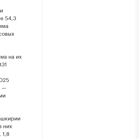
ли
е 54,3
мма
совых
ма на их
831
2025
. —
ми
ашкирии
з них
 1,8