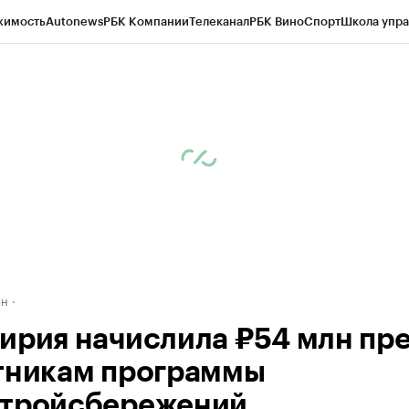
жимость
Autonews
РБК Компании
Телеканал
РБК Вино
Спорт
Школа упра
д
Стиль
Крипто
РБК Бизнес-среда
Дискуссионный клуб
Исследования
К
рагентов
Политика
Экономика
Бизнес
Технологии и медиа
Финансы
Рын
ан
ирия начислила ₽54 млн пр
тникам программы
тройсбережений