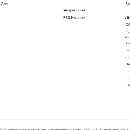
Дзен
Ра
Уведомления
RSS Новости
Др
Об
Ко
до
Хо
Ре
Зн
Са
РБ
РБ
Шк
ения и материалы информационного агентства «РБК» (свидетельство о 