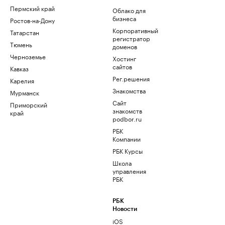
Пермский край
Облако для
бизнеса
Ростов-на-Дону
Корпоративный
Татарстан
регистратор
Тюмень
доменов
Черноземье
Хостинг
сайтов
Кавказ
Рег.решения
Карелия
Знакомства
Мурманск
Сайт
Приморский
знакомств
край
podbor.ru
РБК
Компании
РБК Курсы
Школа
управления
РБК
РБК
Новости
iOS