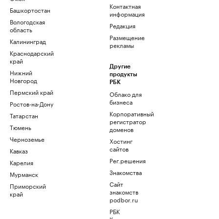
Контактная
Башкортостан
информация
Вологодская
Редакция
область
Размещение
Калининград
рекламы
Краснодарский
край
Другие
Нижний
продукты
Новгород
РБК
Пермский край
Облако для
бизнеса
Ростов-на-Дону
Корпоративный
Татарстан
регистратор
Тюмень
доменов
Черноземье
Хостинг
сайтов
Кавказ
Рег.решения
Карелия
Знакомства
Мурманск
Сайт
Приморский
знакомств
край
podbor.ru
РБК
Компании