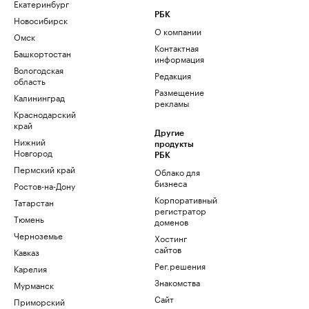
Екатеринбург
РБК
Новосибирск
О компании
Омск
Контактная
Башкортостан
информация
Вологодская
Редакция
область
Размещение
Калининград
рекламы
Краснодарский
край
Другие
Нижний
продукты
Новгород
РБК
Пермский край
Облако для
бизнеса
Ростов-на-Дону
Корпоративный
Татарстан
регистратор
Тюмень
доменов
Черноземье
Хостинг
сайтов
Кавказ
Рег.решения
Карелия
Знакомства
Мурманск
Сайт
Приморский