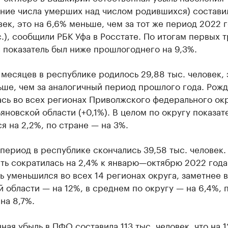
ние числа умерших над числом родившихся) составил
век, это на 6,6% меньше, чем за тот же период 2022 
с.), сообщили РБК Уфа в Росстате. По итогам первых 
 показатель был ниже прошлогоднего на 9,3%.
 месяцев в республике родилось 29,88 тыс. человек, 
ьше, чем за аналогичный период прошлого года. Рож
сь во всех регионах Приволжского федерального окр
яновской области (+0,1%). В целом по округу показат
я на 2,2%, по стране — на 3%.
 период в республике скончались 39,58 тыс. человек.
ть сократилась на 2,4% к январю—октябрю 2022 года
ь уменьшился во всех 14 регионах округа, заметнее в
 области — на 12%, в среднем по округу — на 6,4%, 
на 8,7%.
ная убыль в ПФО составила 113 тыс. человек, что на 