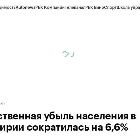
жимость
Autonews
РБК Компании
Телеканал
РБК Вино
Спорт
Школа упра
д
Стиль
Крипто
РБК Бизнес-среда
Дискуссионный клуб
Исследования
К
рагентов
Политика
Экономика
Бизнес
Технологии и медиа
Финансы
Рын
ан
ственная убыль населения в
ирии сократилась на 6,6%