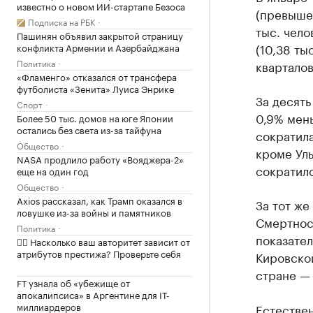
известно о новом ИИ-стартапе Безоса
(превыше
Подписка на РБК
тыс. чело
Пашинян объявил закрытой страницу
(10,38 ты
конфликта Армении и Азербайджана
Политика
кварталов
«Фламенго» отказался от трансфера
футболиста «Зенита» Луиса Энрике
За десять
Спорт
0,9% мен
Более 50 тыс. домов на юге Японии
остались без света из-за тайфуна
сократила
Общество
кроме Уль
NASA продлило работу «Вояджера-2»
сократилс
еще на один год
Общество
Axios рассказал, как Трамп оказался в
За тот же
ловушке из-за войны и памятников
Смертнос
Политика
показател
✍🏻 Насколько ваш авторитет зависит от
атрибутов престижа? Проверьте себя
Кировской
стране — 
FT узнала об «убежище от
апокалипсиса» в Аргентине для IT-
миллиардеров
Естествен