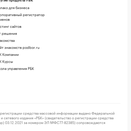
угие продукты РБК
лако для бизнеса
рпоративный регистратор
менов
стинг сайтов
г.решения
акомства
йт знакомств podbor.ru
К Компании
К Курсы
ола управления РБК
регистрации средства массовой информации выдано Федеральной
и сетевого издания «РБК» (свидетельство о регистрации средства
ор) 03.12.2021 за номером ЭЛ №ФС77-82385) сопровождаются