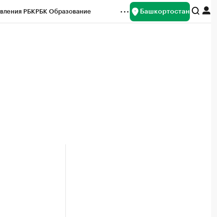
Башкортостан
вления РБК
РБК Образование
редитные рейтинги
Франшизы
Газета
ок наличной валюты