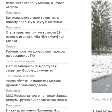
летевших в сторону Москвы с начала
августа
Политика
Как испанские власти готовятся к
новому прорыву в Сеуту и Мелилью
Политика
Стала известна причина смерти 29-
летнего игрока клуба НБА «Мемфис»
Кларка
Спорт
Кабмин поручил доработать переход
на российское ПО
Технологии и медиа
Gemini заподозрили в доступе к
закрытым Google-документам
Технологии и медиа
Число сбитых на подлете к Москве
дронов превысило десять
Политика
МИД России заявил о попытках Запада
Фото: РБК 
втянуть Грузию в «кровавые авантюры»
Политика
Инженер по имени Прометей. Что
В январе