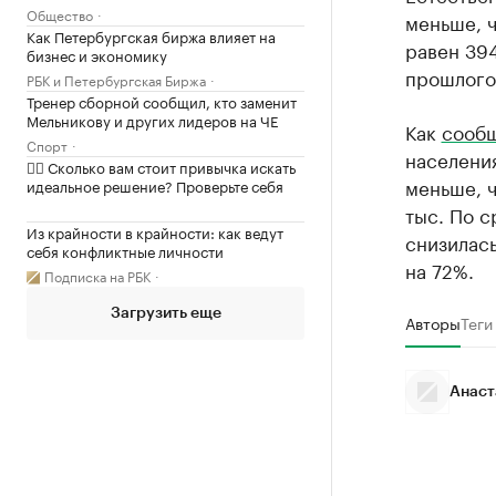
Общество
меньше, ч
Как Петербургская биржа влияет на
равен 394
бизнес и экономику
прошлого 
РБК и Петербургская Биржа
Тренер сборной сообщил, кто заменит
Мельникову и других лидеров на ЧЕ
Как
сооб
Спорт
населения
✍🏻 Сколько вам стоит привычка искать
меньше, ч
идеальное решение? Проверьте себя
тыс. По с
Из крайности в крайности: как ведут
снизилась
себя конфликтные личности
на 72%.
Подписка на РБК
Загрузить еще
Авторы
Теги
Анаст