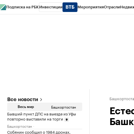
Подписка на РБК
Инвестиции
Мероприятия
Отрасли
Недви
РБК Курсы
РБК Life
Тренды
Визионеры
Национальные проекты
Горо
Спецпроекты СПб
Конференции СПб
Спецпроекты
Проверка конт
Башкортост
Все новости
Башкортостан
Весь мир
Есте
Бывший пункт ДПС на выезде из Уфы
повторно выставили на торги
Башк
Башкортостан
Собянин сообщил о 1984 дронах,