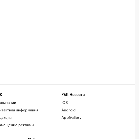
К
РБК Новости
компании
iOS
нтактная информация
Android
дакция
AppGallery
змещение рекламы