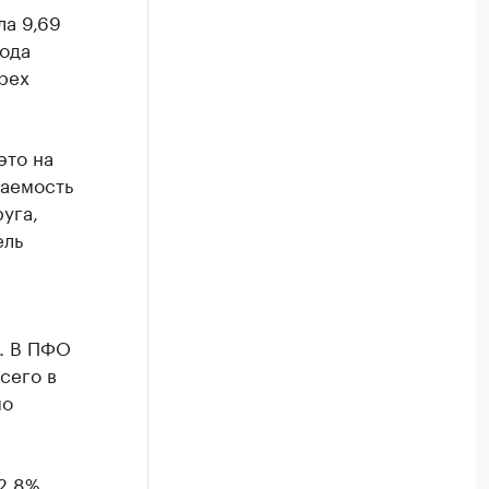
а 9,69
года
трех
это на
даемость
уга,
ель
. В ПФО
сего в
по
12,8%