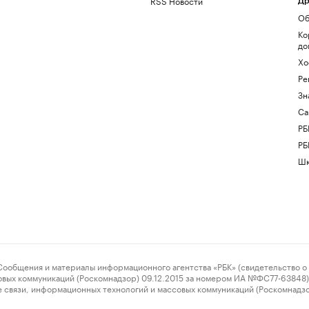
RSS Новости
Др
Об
Ко
до
Хо
Ре
Зн
Са
РБ
РБ
Шк
ения и материалы информационного агентства «РБК» (свидетельство о 
овых коммуникаций (Роскомнадзор) 09.12.2015 за номером ИА №ФС77-63848) 
 связи, информационных технологий и массовых коммуникаций (Роскомнадз