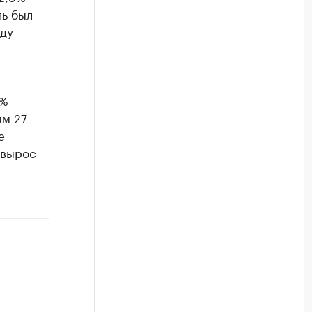
ль был
оду
4%
ым 27
е
 вырос