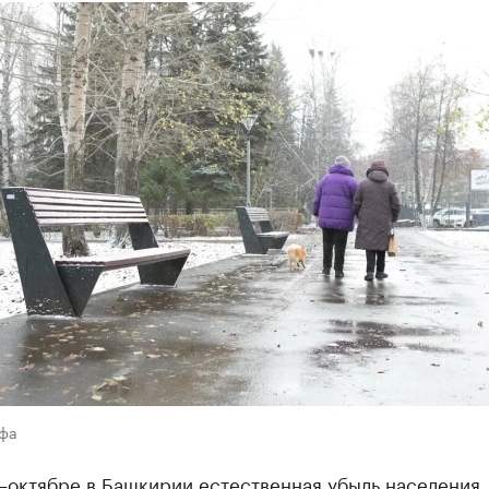
Уфа
—октябре в Башкирии естественная убыль населения