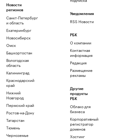
Новости
регионов
Уведомления
Санкт-Петербург
RSS Новости
и область
Екатеринбург
РБК
Новосибирск
О компании
Омск
Контактная
Башкортостан
информация
Вологодская
Редакция
область
Размещение
Калининград
рекламы
Краснодарский
край
Другие
Нижний
продукты
Новгород
РБК
Пермский край
Облако для
бизнеса
Ростов-на-Дону
Корпоративный
Татарстан
регистратор
Тюмень
доменов
Черноземье
Хостинг