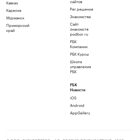
сайтов
Кавказ
Рег.решения
Карелия
Знакомства
Мурманск
Сайт
Приморский
знакомств
край
podbor.ru
РБК
Компании
РБК Курсы
Школа
управления
РБК
РБК
Новости
iOS
Android
AppGallery