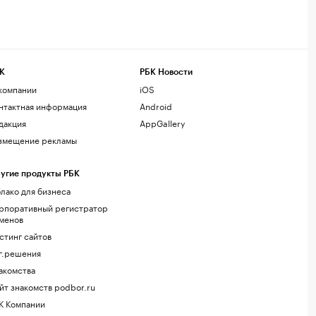
К
РБК Новости
компании
iOS
нтактная информация
Android
дакция
AppGallery
змещение рекламы
угие продукты РБК
лако для бизнеса
рпоративный регистратор
менов
стинг сайтов
г.решения
акомства
йт знакомств podbor.ru
К Компании