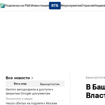
Подписка на РБК
Инвестиции
Мероприятия
Отрасли
Недви
РБК Курсы
РБК Life
Тренды
Визионеры
Национальные проекты
Горо
Спецпроекты СПб
Конференции СПб
Спецпроекты
Проверка конт
Башкортост
Все новости
Башкортостан
Весь мир
В Ба
Gemini заподозрили в доступе к
закрытым Google-документам
Влас
Технологии и медиа
Число сбитых на подлете к Москве