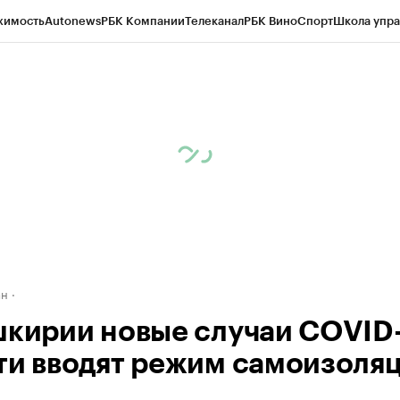
жимость
Autonews
РБК Компании
Телеканал
РБК Вино
Спорт
Школа упра
д
Стиль
Крипто
РБК Бизнес-среда
Дискуссионный клуб
Исследования
К
рагентов
Политика
Экономика
Бизнес
Технологии и медиа
Финансы
Рын
ан
шкирии новые случаи COVID-
ти вводят режим самоизоля