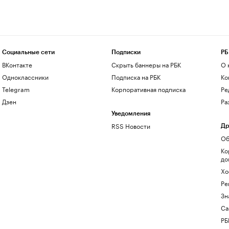
Социальные сети
Подписки
РБ
ВКонтакте
Скрыть баннеры на РБК
О 
Одноклассники
Подписка на РБК
Ко
Telegram
Корпоративная подписка
Ре
Дзен
Ра
Уведомления
RSS Новости
Др
Об
Ко
до
Хо
Ре
Зн
Са
РБ