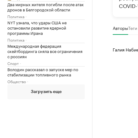
Два мирных жителя погибли после атак
COVID-1
дронов в Белгородской области
Политика
NYT узнала, что удары США не
остановили развитие ядерной
Авторы
Теги
программы Ирана
Политика
Международная федерация
Галия Наби
скейтбординга сняла все ограничения
с россиян
Спорт
Володин рассказал о запуске мер по
стабилизации топливного рынка
Общество
Загрузить еще