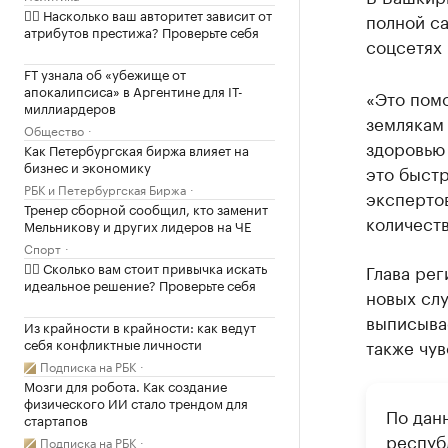
✍🏻 Насколько ваш авторитет зависит от
полной с
атрибутов престижа? Проверьте себя
соцсетях
FT узнала об «убежище от
апокалипсиса» в Аргентине для IT-
«Это помо
миллиардеров
землякам
Общество
здоровью 
Как Петербургская биржа влияет на
бизнес и экономику
это быстр
РБК и Петербургская Биржа
экспертов
Тренер сборной сообщил, кто заменит
количеств
Мельникову и других лидеров на ЧЕ
Спорт
✍🏻 Сколько вам стоит привычка искать
Глава рег
идеальное решение? Проверьте себя
новых слу
выписыва
Из крайности в крайности: как ведут
себя конфликтные личности
также чув
Подписка на РБК
Мозги для робота. Как создание
физического ИИ стало трендом для
По данн
стартапов
респуб
Подписка на РБК