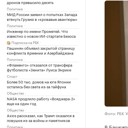
дронов превысило десять
Политика
МИД России заявил о попытках Запада
втянуть Грузию в «кровавые авантюры»
Политика
Инженер по имени Прометей. Что
известно о новом ИИ-стартапе Безоса
Подписка на РБК
Пашинян объявил закрытой страницу
конфликта Армении и Азербайджана
Политика
«Фламенго» отказался от трансфера
футболиста «Зенита» Луиса Энрике
Спорт
Более 50 тыс. домов на юге Японии
остались без света из-за тайфуна
Общество
NASA продлило работу «Вояджера-2»
еще на один год
Общество
Фото: РБК 
Axios рассказал, как Трамп оказался в
ловушке из-за войны и памятников
В Башкири
Политика