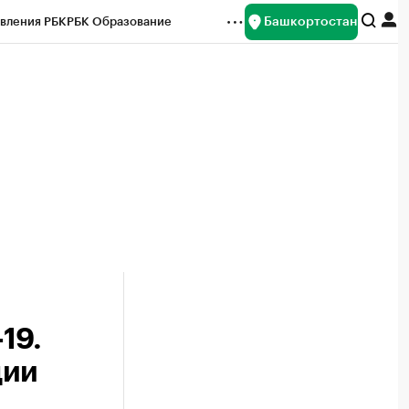
Башкортостан
вления РБК
РБК Образование
редитные рейтинги
Франшизы
Газета
ок наличной валюты
19.
ции