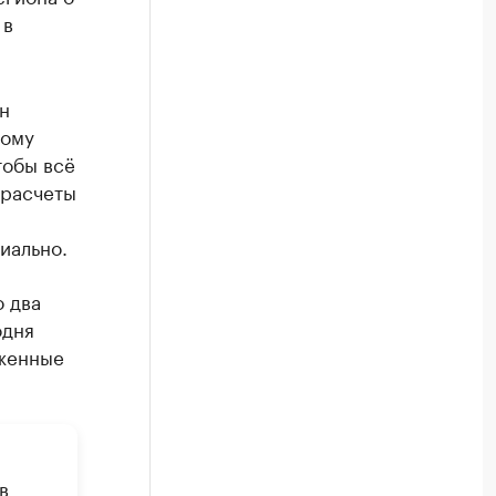
 в
н
ному
тобы всё
 расчеты
иально.
о два
одня
аженные
в