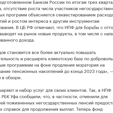
одготовленном Банком России по итогам трех кварта
, отсутствие роста числа участников негосударстве
ых программ объясняется секвестированием расход
тий и ростом интереса к другим инструментам
вания. В ЦБ РФ отмечают, что НПФ для борьбы с отт
выводят на рынок новые продукты, в том числе с нал
ванного дохода.
ов становится все более актуально повышать
тельность и расширять клиентскую базу по добровол
ым программам на фоне продления моратория на
ание пенсионных накоплений до конца 2023 года», 
 в обзоре.
ряют и набор услуг для своих клиентов. Так, в НПФ
РБК Уфа сообщили, что, в частности, отменили для
лей пожизненных негосударственных пенсий предост
х справок для продолжения выплат. Теперь фонд