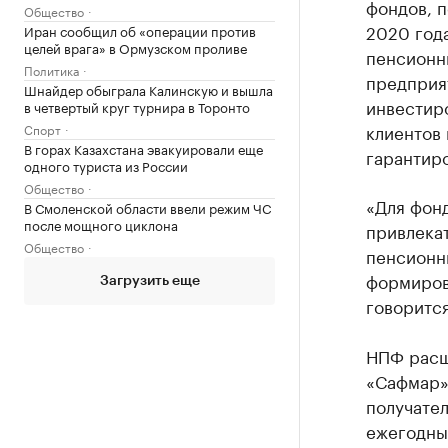
фондов, п
Общество
2020 года
Иран сообщил об «операции против
целей врага» в Ормузском проливе
пенсионн
Политика
предприя
Шнайдер обыграла Калинскую и вышла
инвестиро
в четвертый круг турнира в Торонто
клиентов 
Спорт
В горах Казахстана эвакуировали еще
гарантиро
одного туриста из России
Общество
«Для фонд
В Смоленской области ввели режим ЧС
после мощного циклона
привлека
Общество
пенсионн
формиров
Загрузить еще
говорится
НПФ расши
«Сафмар» 
получате
ежегодны