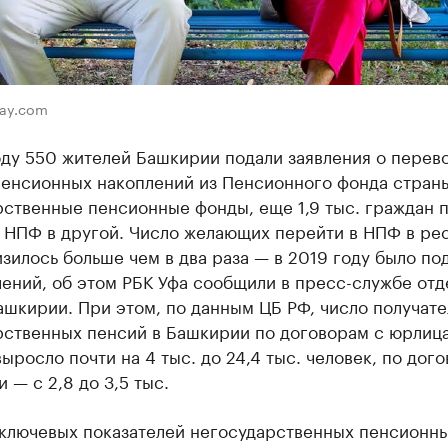
bay.com
оду 550 жителей Башкирии подали заявления о перев
пенсионных накоплений из Пенсионного фонда страны
рственные пенсионные фонды, еще 1,9 тыс. граждан 
о НПФ в другой. Число желающих перейти в НПФ в ре
изилось больше чем в два раза — в 2019 году было под
лений, об этом РБК Уфа сообщили в пресс-службе от
шкирии. При этом, по данным ЦБ РФ, число получат
рственных пенсий в Башкирии по договорам с юрлица
выросло почти на 4 тыс. до 24,4 тыс. человек, по дог
 — с 2,8 до 3,5 тыс.
 ключевых показателей негосударственных пенсионн