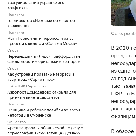
урегулировании украинского
конфликта
Политика
Гендиректор «ИжАвиа» объявил об
увольнении
Политика
Фото: pixa
Матч Первой лиги перенесли из-за
проблем с вылетом «Сочи» в Москву
В 2020 г
Спорт
средств 
Перешедший в «Лидс» Траффорд стал
самым дорогим британским вратарем
негосуда
Спорт
из одног
Как устроены приватные террасы в
за год сн
квартирах «Серии плюс»
тыс. заяв
РБК и ПИК Серия плюс
Аэропорт Домодедово открыли для
ПФР по Ба
приема и вылета самолетов
негосуда
Политика
два года 
Женщина и ребенок погибли во время
непогоды в Смоленске
физлицами
Общество
Арест запросили обвиняемой по делу о
В обзоре
порнографии экс-участнице «Дома-2»