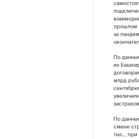
самостоят
подключе
взаимодей
прошлом 
за панде
окончател
По данны
из Башкир
договорам
млрд рубл
сентябре
увеличили
застрахов
По данны
смене стр
тыс., при