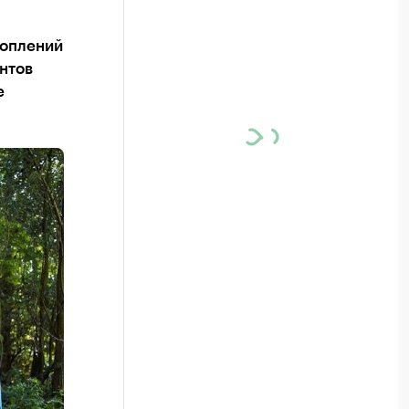
коплений
ентов
е