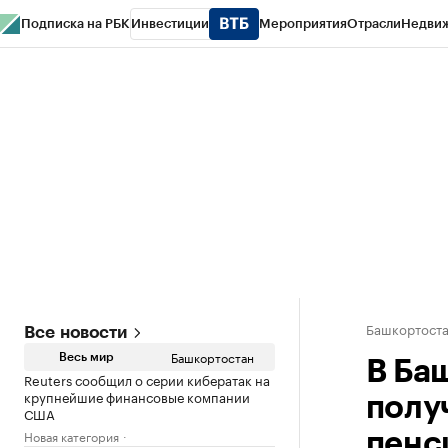
Подписка на РБК
Инвестиции
Мероприятия
Отрасли
Недви
РБК Курсы
РБК Life
Тренды
Визионеры
Национальные проекты
Горо
Спецпроекты СПб
Конференции СПб
Спецпроекты
Проверка конт
Башкортост
Все новости
Башкортостан
Весь мир
В Ба
Reuters сообщил о серии кибератак на
крупнейшие финансовые компании
полу
США
Новая категория
пенс