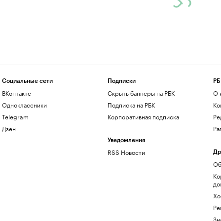
Социальные сети
Подписки
РБ
ВКонтакте
Скрыть баннеры на РБК
О 
Одноклассники
Подписка на РБК
Ко
Telegram
Корпоративная подписка
Ре
Дзен
Ра
Уведомления
RSS Новости
Др
Об
Ко
до
Хо
Ре
Зн