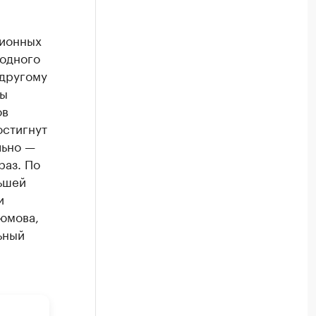
сионных
 одного
 другому
ты
ов
остигнут
льно —
раз. По
льшей
и
рюмова,
ьный