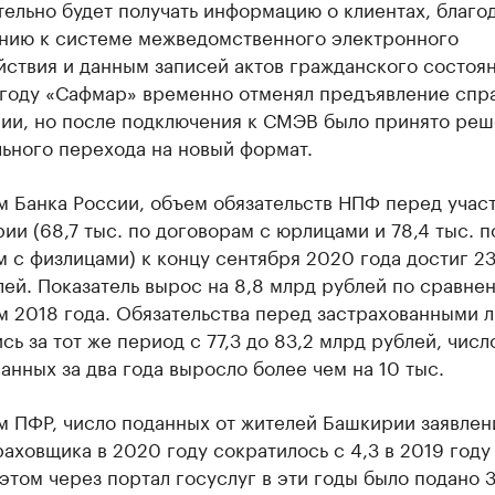
ельно будет получать информацию о клиентах, благо
нию к системе межведомственного электронного
ствия и данным записей актов гражданского состоян
году «Сафмар» временно отменял предъявление спра
мии, но после подключения к СМЭВ было принято ре
ьного перехода на новый формат.
м Банка России, объем обязательств НПФ перед учас
ии (68,7 тыс. по договорам с юрлицами и 78,4 тыс. п
 с физлицами) к концу сентября 2020 года достиг 23
ей. Показатель вырос на 8,8 млрд рублей по сравне
м 2018 года. Обязательства перед застрахованными 
сь за тот же период с 77,3 до 83,2 млрд рублей, числ
анных за два года выросло более чем на 10 тыс.
м ПФР, число поданных от жителей Башкирии заявлен
аховщика в 2020 году сократилось с 4,3 в 2019 году 
 этом через портал госуслуг в эти годы было подано 3