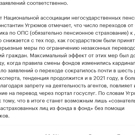
. заявлений соответственно.
т Национальной ассоциации негосударственных пен
нстантин Угрюмов отмечает, что число переходов от
ика по ОПС (обязательно пенсионное страхование) к
 снижается с тех пор, как государством были приня
ерьезные меры по ограничению незаконных перевод
ий граждан. Максимальный эффект от этих мер был д
ду, когда правила смены фондов изменились кардина
сло заявлений о переходе сократилось почти в шесть 
сперта, тенденция продолжится и в 2021 году, в бо
лагодаря запрету на деятельность агентов, повлияет 
ие на перевод через портал госуслуг. По словам Уг
к тому, что в итоге станет возможным лишь «сознател
астрахованных лиц из фонда в фонд» без помощи
ков.