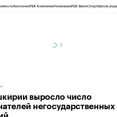
жимость
Autonews
РБК Компании
Телеканал
РБК Вино
Спорт
Школа упра
д
Стиль
Крипто
РБК Бизнес-среда
Дискуссионный клуб
Исследования
К
рагентов
Политика
Экономика
Бизнес
Технологии и медиа
Финансы
Рын
ан
шкирии выросло число
чателей негосударственных
ий