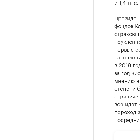
и 1,4 тыс
Президен
фондов Ко
страховщ
неуклонно
первые с
накоплен
в 2019 го
за год чи
мнению эк
степени б
ограничен
все идет 
переход з
посредни