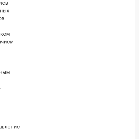
лов
нных
ов
оком
ичием
ьным
—
авление