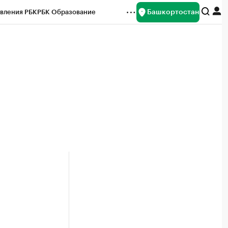
Башкортостан
вления РБК
РБК Образование
редитные рейтинги
Франшизы
Газета
ок наличной валюты