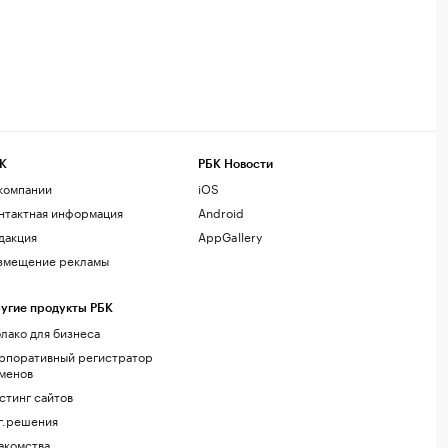
К
РБК Новости
компании
iOS
нтактная информация
Android
дакция
AppGallery
змещение рекламы
угие продукты РБК
лако для бизнеса
рпоративный регистратор
менов
стинг сайтов
г.решения
акомства