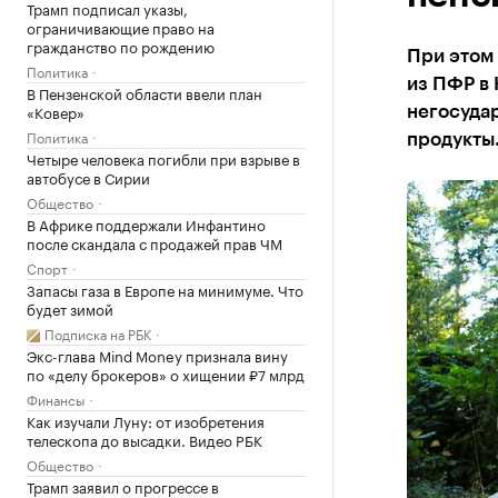
Трамп подписал указы,
ограничивающие право на
гражданство по рождению
При этом
Политика
из ПФР в 
В Пензенской области ввели план
«Ковер»
негосуда
Политика
продукты
Четыре человека погибли при взрыве в
автобусе в Сирии
Общество
В Африке поддержали Инфантино
после скандала с продажей прав ЧМ
Спорт
Запасы газа в Европе на минимуме. Что
будет зимой
Подписка на РБК
Экс-глава Mind Money признала вину
по «делу брокеров» о хищении ₽7 млрд
Финансы
Как изучали Луну: от изобретения
телескопа до высадки. Видео РБК
Общество
Трамп заявил о прогрессе в