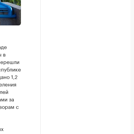
оде
 в
перешли
спублике
ано 1,2
деления
елей
ми за
оворам с
ых