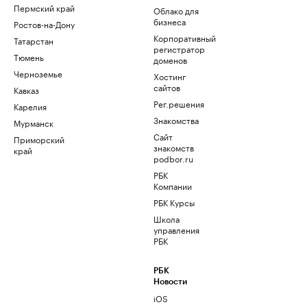
Пермский край
Облако для
бизнеса
Ростов-на-Дону
Корпоративный
Татарстан
регистратор
Тюмень
доменов
Черноземье
Хостинг
сайтов
Кавказ
Рег.решения
Карелия
Знакомства
Мурманск
Сайт
Приморский
знакомств
край
podbor.ru
РБК
Компании
РБК Курсы
Школа
управления
РБК
РБК
Новости
iOS